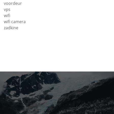
voordeur
vps
wifi
wifi camera
zadkine