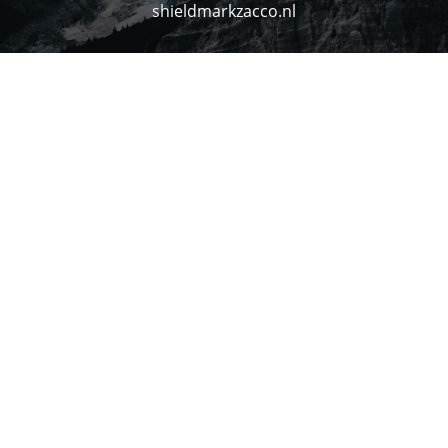
shieldmarkzacco.nl