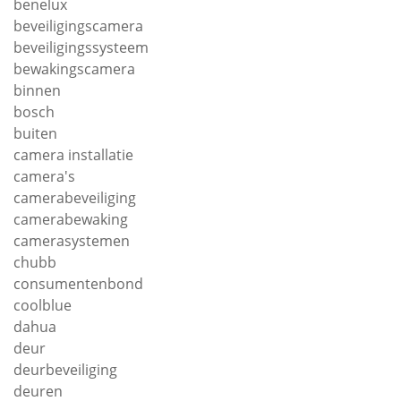
benelux
beveiligingscamera
beveiligingssysteem
bewakingscamera
binnen
bosch
buiten
camera installatie
camera's
camerabeveiliging
camerabewaking
camerasystemen
chubb
consumentenbond
coolblue
dahua
deur
deurbeveiliging
deuren