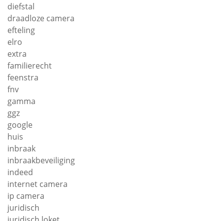
diefstal
draadloze camera
efteling
elro
extra
familierecht
feenstra
fnv
gamma
ggz
google
huis
inbraak
inbraakbeveiliging
indeed
internet camera
ip camera
juridisch
juridisch loket