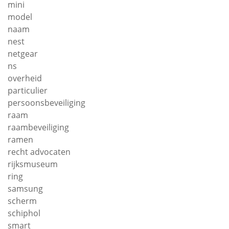
mini
model
naam
nest
netgear
ns
overheid
particulier
persoonsbeveiliging
raam
raambeveiliging
ramen
recht advocaten
rijksmuseum
ring
samsung
scherm
schiphol
smart