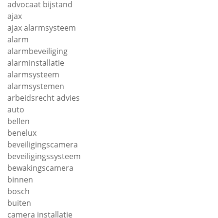
advocaat bijstand
ajax
ajax alarmsysteem
alarm
alarmbeveiliging
alarminstallatie
alarmsysteem
alarmsystemen
arbeidsrecht advies
auto
bellen
benelux
beveiligingscamera
beveiligingssysteem
bewakingscamera
binnen
bosch
buiten
camera installatie