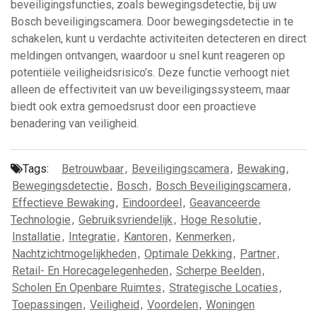
beveiligingsfuncties, zoals bewegingsdetectie, bij uw
Bosch beveiligingscamera. Door bewegingsdetectie in te
schakelen, kunt u verdachte activiteiten detecteren en direct
meldingen ontvangen, waardoor u snel kunt reageren op
potentiële veiligheidsrisico’s. Deze functie verhoogt niet
alleen de effectiviteit van uw beveiligingssysteem, maar
biedt ook extra gemoedsrust door een proactieve
benadering van veiligheid.
Tags:
Betrouwbaar
,
Beveiligingscamera
,
Bewaking
,
Bewegingsdetectie
,
Bosch
,
Bosch Beveiligingscamera
,
Effectieve Bewaking
,
Eindoordeel
,
Geavanceerde
Technologie
,
Gebruiksvriendelijk
,
Hoge Resolutie
,
Installatie
,
Integratie
,
Kantoren
,
Kenmerken
,
Nachtzichtmogelijkheden
,
Optimale Dekking
,
Partner
,
Retail- En Horecagelegenheden
,
Scherpe Beelden
,
Scholen En Openbare Ruimtes
,
Strategische Locaties
,
Toepassingen
,
Veiligheid
,
Voordelen
,
Woningen