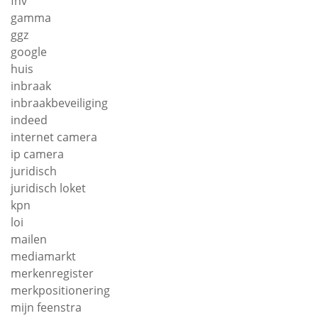
fnv
gamma
ggz
google
huis
inbraak
inbraakbeveiliging
indeed
internet camera
ip camera
juridisch
juridisch loket
kpn
loi
mailen
mediamarkt
merkenregister
merkpositionering
mijn feenstra