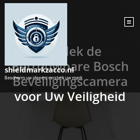
inhoud
gaan
Ontdek de
Betrouwbare Bosch
shieldmarkzacco.nl
Beveiligingscamera
Bescherm uw ideeën, versterk uw merk.
voor Uw Veiligheid