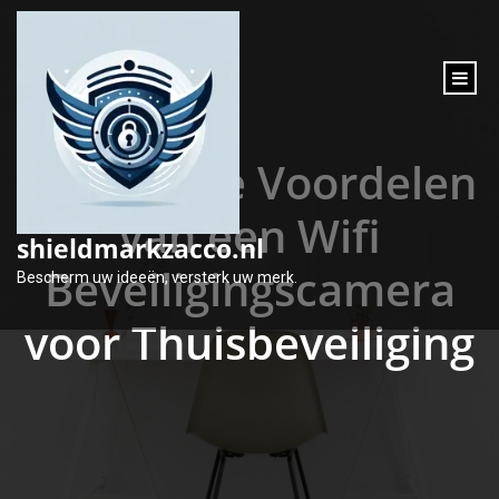
inhoud
gaan
Ontdek de Voordelen
van een Wifi
shieldmarkzacco.nl
Beveiligingscamera
Bescherm uw ideeën, versterk uw merk.
voor Thuisbeveiliging