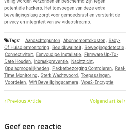
veilig worden verzonden en beschermd zijn tegen
potentiële hackers. Het toevoegen van deze extra
beveiligingslaag zorgt voor gemoedsrust en versterkt de
privacy en integriteit van uw videostreams.
Tags:
Aandachtspunten
,
Abonnementskosten
,
Baby-
Of Huisdiermonitoring
,
Beeldkwaliteit
,
Bewegingsdetectie
,
Connectiviteit
,
Eenvoudige Installatie
,
Firmware Up-To-
Date Houden
,
Inbraakpreventie
,
Nachtzicht
,
Opslagmogelijkheden
,
Pakketbezorging Controleren
,
Real-
Time Monitoring
,
Sterk Wachtwoord
,
Toepassingen
,
Voordelen
,
Wifi Beveiligingscamera
,
Wpa2-Encryptie
Previous Article
Volgend artikel
Geef een reactie