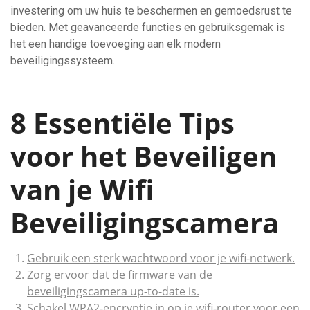
investering om uw huis te beschermen en gemoedsrust te
bieden. Met geavanceerde functies en gebruiksgemak is
het een handige toevoeging aan elk modern
beveiligingssysteem.
8 Essentiële Tips
voor het Beveiligen
van je Wifi
Beveiligingscamera
Gebruik een sterk wachtwoord voor je wifi-netwerk.
Zorg ervoor dat de firmware van de
beveiligingscamera up-to-date is.
Schakel WPA2-encryptie in op je wifi-router voor een