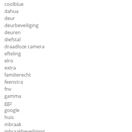
coolblue
dahua
deur
deurbeveiliging
deuren
diefstal
draadloze camera
efteling
elro
extra
familierecht
feenstra
fnv
gamma
ggz
google
huis
inbraak
inbraakbeveiliging