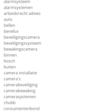
alarmsysteem
alarmsystemen
arbeidsrecht advies
auto
bellen
benelux
beveiligingscamera
beveiligingssysteem
bewakingscamera
binnen
bosch
buiten
camera installatie
camera's
camerabeveiliging
camerabewaking
camerasystemen
chubb
consumentenbond