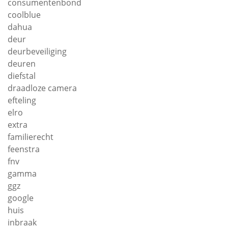
consumentenbond
coolblue
dahua
deur
deurbeveiliging
deuren
diefstal
draadloze camera
efteling
elro
extra
familierecht
feenstra
fnv
gamma
ggz
google
huis
inbraak