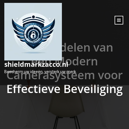
inhoud
gaan
De Voordelen van
een Modern
shieldmarkzacco.nl
Camerasysteem voor
Bescherm uw ideeën, versterk uw merk.
Effectieve Beveiliging