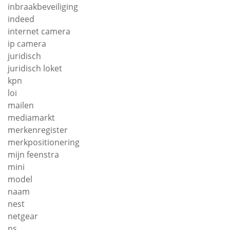
inbraakbeveiliging
indeed
internet camera
ip camera
juridisch
juridisch loket
kpn
loi
mailen
mediamarkt
merkenregister
merkpositionering
mijn feenstra
mini
model
naam
nest
netgear
ns