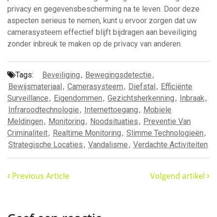
privacy en gegevensbescherming na te leven. Door deze
aspecten serieus te nemen, kunt u ervoor zorgen dat uw
camerasysteem effectief blijft bijdragen aan beveiliging
zonder inbreuk te maken op de privacy van anderen.
Tags:
Beveiliging
,
Bewegingsdetectie
,
Bewijsmateriaal
,
Camerasysteem
,
Diefstal
,
Efficiënte
Surveillance
,
Eigendommen
,
Gezichtsherkenning
,
Inbraak
,
Infraroodtechnologie
,
Internettoegang
,
Mobiele
Meldingen
,
Monitoring
,
Noodsituaties
,
Preventie Van
Criminaliteit
,
Realtime Monitoring
,
Slimme Technologieën
,
Strategische Locaties
,
Vandalisme
,
Verdachte Activiteiten
Previous Article
Volgend artikel