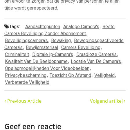
om ervoor te zorgen dat de privacy van personen te allen
tijde wordt gerespecteerd.
Tags:
Aandachtspunten
,
Analoge Camera's
,
Beste
Camera Beveiliging Zonder Abonnement
,
Beveiligingscamera's
,
Bewaking
,
Bewegingsgeactiveerde
Camera's
,
Bewijsmateriaal
,
Camera Beveiliging
,
Criminaliteit
,
Digitale Ip-Camera's
,
Draadloze Camera's
,
Kwaliteit Van De Beeldopname
,
Locatie Van De Camera's
,
Opslagmogelijkheden Voor Videobeelden
,
Privacybescherming
,
Toezicht Op Afstand
,
Veiligheid
,
Verbeterde Veiligheid
Previous Article
Volgend artikel
Geef een reactie