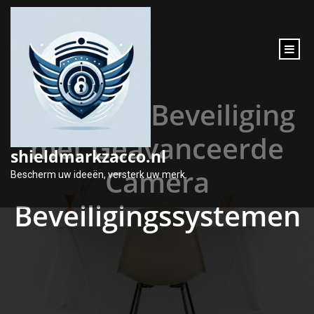
inhoud
gaan
Optimale Beveiliging
met Geavanceerde
shieldmarkzacco.nl
Camera
Bescherm uw ideeën, versterk uw merk.
Beveiligingssystemen