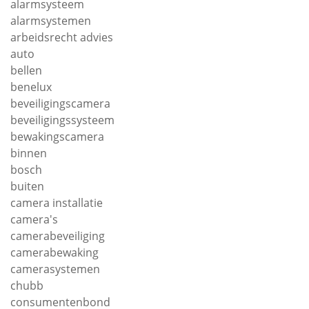
alarmsysteem
alarmsystemen
arbeidsrecht advies
auto
bellen
benelux
beveiligingscamera
beveiligingssysteem
bewakingscamera
binnen
bosch
buiten
camera installatie
camera's
camerabeveiliging
camerabewaking
camerasystemen
chubb
consumentenbond