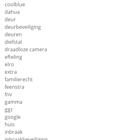
coolblue
dahua
deur
deurbeveiliging
deuren
diefstal
draadloze camera
efteling
elro
extra
familierecht
feenstra
fnv
gamma
ggz
google
huis
inbraak
inbraakbeveiliging