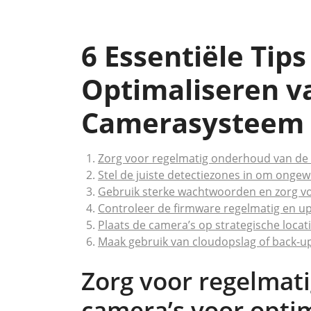
6 Essentiële Tips
Optimaliseren v
Camerasysteem
Zorg voor regelmatig onderhoud van de 
Stel de juiste detectiezones in om ong
Gebruik sterke wachtwoorden en zorg voo
Controleer de firmware regelmatig en upd
Plaats de camera’s op strategische locat
Maak gebruik van cloudopslag of back-u
Zorg voor regelmat
camera’s voor optim