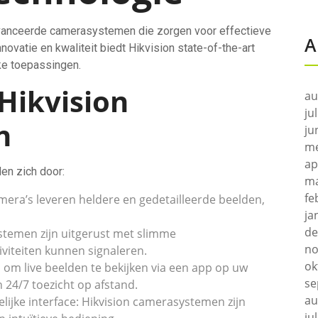
avanceerde camerasystemen die zorgen voor effectieve
A
novatie en kwaliteit biedt Hikvision state-of-the-art
jke toepassingen.
Hikvision
au
ju
n
ju
me
ap
en zich door:
ma
fe
mera’s leveren heldere en gedetailleerde beelden,
ja
de
temen zijn uitgerust met slimme
no
viteiten kunnen signaleren.
ok
om live beelden te bekijken via een app op uw
se
 24/7 toezicht op afstand.
au
elijke interface: Hikvision camerasystemen zijn
ju