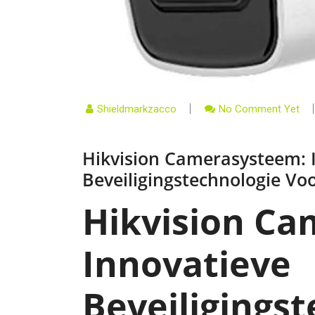
Shieldmarkzacco
No Comment Yet
Hikvision Camerasysteem: 
Beveiligingstechnologie Vo
Hikvision Ca
Innovatieve
Beveiligings