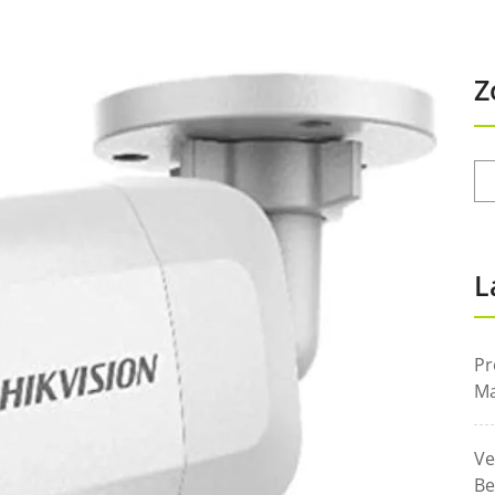
Z
L
Pr
Ma
Ve
Be