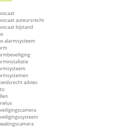
vocaat
vocaat auteursrecht
vocaat bijstand
ax
ax alarmsysteem
arm
armbeveiliging
arminstallatie
armsysteem
armsystemen
beidsrecht advies
to
llen
nelux
veiligingscamera
veiligingssysteem
wakingscamera