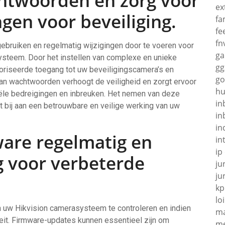
htwoorden en zorg voor
ex
ngen voor beveiliging.
fa
fe
fn
ebruiken en regelmatig wijzigingen door te voeren voor
g
ysteem. Door het instellen van complexe en unieke
gg
toriseerde toegang tot uw beveiligingscamera’s en
go
an wachtwoorden verhoogt de veiligheid en zorgt ervoor
hu
ële bedreigingen en inbreuken. Het nemen van deze
in
 bij aan een betrouwbare en veilige werking van uw
in
in
ware regelmatig en
in
ip
g voor verbeterde
ju
ju
kp
loi
n uw Hikvision camerasysteem te controleren en indien
ma
teit. Firmware-updates kunnen essentieel zijn om
me