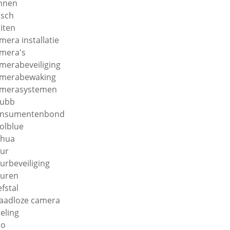
nnen
sch
iten
mera installatie
mera's
merabeveiliging
merabewaking
merasystemen
hubb
onsumentenbond
olblue
ahua
ur
urbeveiliging
uren
efstal
aadloze camera
teling
ro