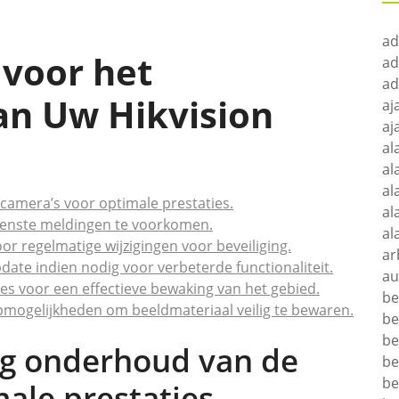
ad
 voor het
ad
ad
an Uw Hikvision
aj
aj
al
al
al
camera’s voor optimale prestaties.
al
ewenste meldingen te voorkomen.
al
r regelmatige wijzigingen voor beveiliging.
ar
ate indien nodig voor verbeterde functionaliteit.
au
ies voor een effectieve bewaking van het gebied.
be
pmogelijkheden om beeldmateriaal veilig te bewaren.
be
be
ig onderhoud van de
be
be
ale prestaties.