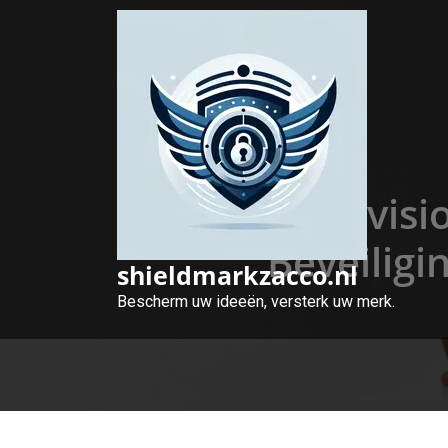
Naar
de
inhoud
gaan
Hikvisi
Beveiligi
shieldmarkzacco.nl
Bescherm uw ideeën, versterk uw merk.