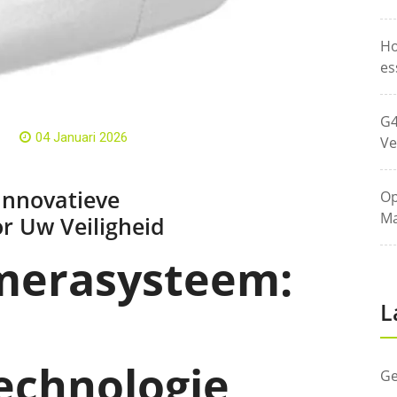
Ho
es
G4
04 Januari 2026
Ve
Innovatieve
Op
Ma
or Uw Veiligheid
merasysteem:
L
technologie
Ge