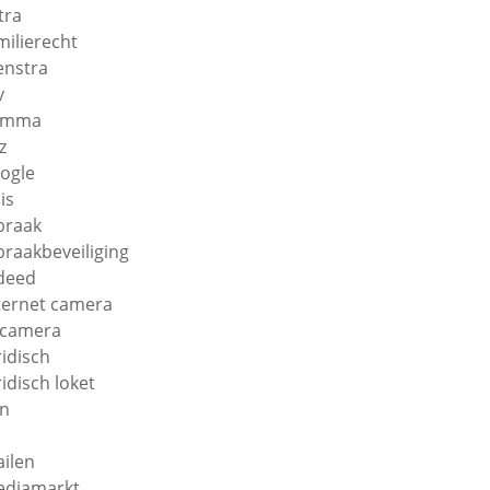
tra
milierecht
enstra
v
amma
z
ogle
is
braak
braakbeveiliging
deed
ternet camera
 camera
ridisch
ridisch loket
n
ilen
diamarkt