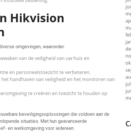
 intuïtieve bediening.
ju
n Hikvision
me
ap
n
ma
fe
ja
diverse omgevingen, waaronder:
de
no
waken van de veiligheid van uw huis en
ok
se
tie en personeelstoezicht te verbeteren.
au
 het handhaven van veiligheid en het monitoren van
ju
ju
leeromgeving te creëren en toezicht te houden op
me
ouwbare beveiligingsoplossingen die voldoen aan de
eenlopende situaties. Met hun geavanceerde
C
leef- en werkomgeving voor iedereen.