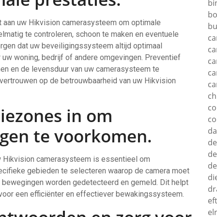
bi
bo
ert aan uw Hikvision camerasysteem om optimale
bu
elmatig te controleren, schoon te maken en eventuele
ca
orgen dat uw beveiligingssysteem altijd optimaal
ca
r uw woning, bedrijf of andere omgevingen. Preventief
ca
men en de levensduur van uw camerasysteem te
ca
t vertrouwen op de betrouwbaarheid van uw Hikvision
ca
c
c
ctiezones in om
co
gen te voorkomen.
d
de
de
uw Hikvision camerasysteem is essentieel om
de
cifieke gebieden te selecteren waarop de camera moet
di
nte bewegingen worden gedetecteerd en gemeld. Dit helpt
dr
 voor een efficiënter en effectiever bewakingssysteem.
ef
el