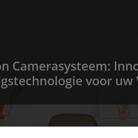
on Camerasysteem: Inn
ngstechnologie voor uw 