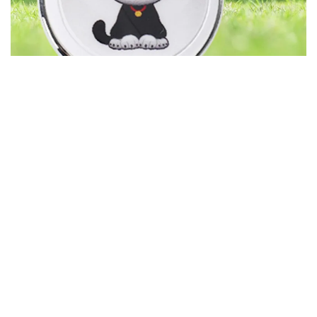
Shieldmarkzacco
No Comment Yet
03 Januari 2026
Hondenbeveiliging: De Trouwe
Wakers Van Uw Huis En Bedrijf
Hondenbeveiligin
Bescherming
met Trouwe