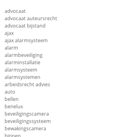
advocaat
advocaat auteursrecht
advocaat bijstand
ajax
ajax alarmsysteem
alarm
alarmbeveiliging
alarminstallatie
alarmsysteem
alarmsystemen
arbeidsrecht advies
auto
bellen
benelux
beveiligingscamera
beveiligingssysteem
bewakingscamera
binnen