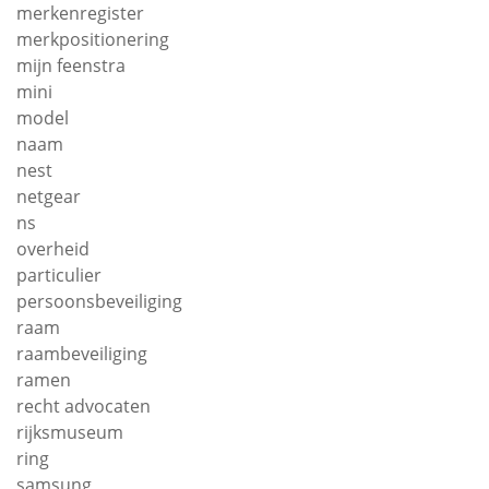
merkenregister
merkpositionering
mijn feenstra
mini
model
naam
nest
netgear
ns
overheid
particulier
persoonsbeveiliging
raam
raambeveiliging
ramen
recht advocaten
rijksmuseum
ring
samsung