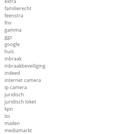
extra
familierecht
feenstra
fnv
gamma
ggz
google
huis
inbraak
inbraakbeveiliging
indeed
internet camera
ip camera
juridisch
juridisch loket
kpn
loi
mailen
mediamarkt