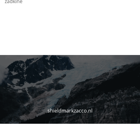
zadkine
shieldmarkzacco.nl