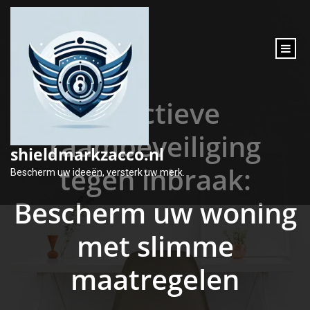
inhoud
gaan
Effectieve
raambeveiliging
shieldmarkzacco.nl
tegen inbraak:
Bescherm uw ideeën, versterk uw merk.
Bescherm uw woning
met slimme
maatregelen