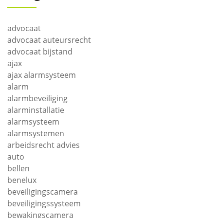
advocaat
advocaat auteursrecht
advocaat bijstand
ajax
ajax alarmsysteem
alarm
alarmbeveiliging
alarminstallatie
alarmsysteem
alarmsystemen
arbeidsrecht advies
auto
bellen
benelux
beveiligingscamera
beveiligingssysteem
bewakingscamera