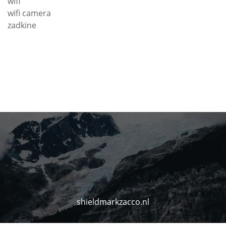
wifi
wifi camera
zadkine
shieldmarkzacco.nl