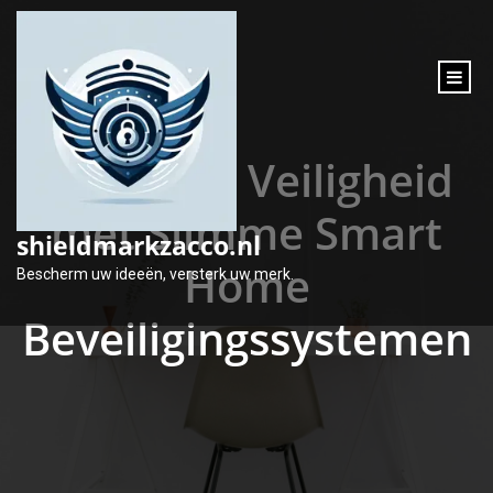
inhoud
gaan
Optimale Veiligheid
met Slimme Smart
shieldmarkzacco.nl
Home
Bescherm uw ideeën, versterk uw merk.
Beveiligingssystemen