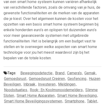
van een smart home systeem kunnen variëren afhankelijk
van verschillende factoren, zoals de omvang van je huis, de
gewenste functionaliteiten en de merken van de apparaten
die je kiest. Over het algemeen kunnen de kosten voor het
opzetten van een basis smart home systeem beginnen bij
enkele honderden euro’s en oplopen tot duizenden euro’s
voor meer geavanceerde systemen met uitgebreide
functionaliteiten. Het is belangrijk om een budget vast te
stellen en te overwegen welke aspecten van smart home
technologie voor jou het meest waardevol zijn bij het
bepalen van de totale kosten.
Tags:
Bewegingsdetectie
,
Brand
,
Camera's
,
Gemak
,
Gemoedsrust
,
Gemoedsrust Creëren
,
Geofencing
,
Huizen
Beveiligen
,
Inbraak
,
Investeren
,
Meldingen
,
Noodsituaties
,
Rook- En Koolmonoxidemelders
,
Slimme
Sloten
,
Smart Home Apparaten
,
Smart Home Beveiliging
,
Smart Home Beveiligingssystemen
,
Smartphone
,
Tablet
,