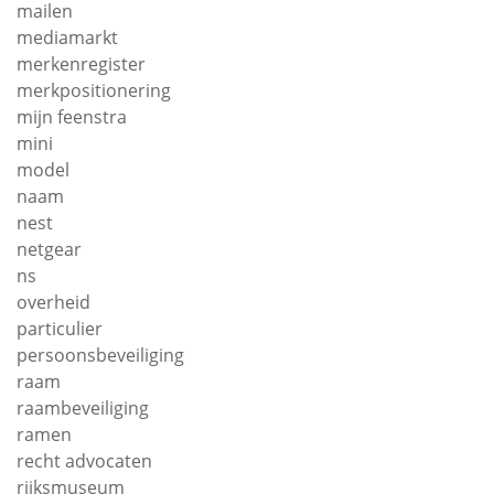
mailen
mediamarkt
merkenregister
merkpositionering
mijn feenstra
mini
model
naam
nest
netgear
ns
overheid
particulier
persoonsbeveiliging
raam
raambeveiliging
ramen
recht advocaten
rijksmuseum