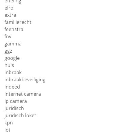
efteling
elro
extra
familierecht
feenstra
fnv
gamma
ggz
google
huis
inbraak
inbraakbeveiliging
indeed
internet camera
ip camera
juridisch
juridisch loket
kpn
loi