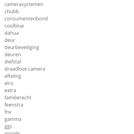
camerasystemen
chubb
consumentenbond
coolblue
dahua
deur
deurbeveiliging
deuren
diefstal
draadloze camera
efteling
elro
extra
familierecht
feenstra
fnv
gamma
ggz
google