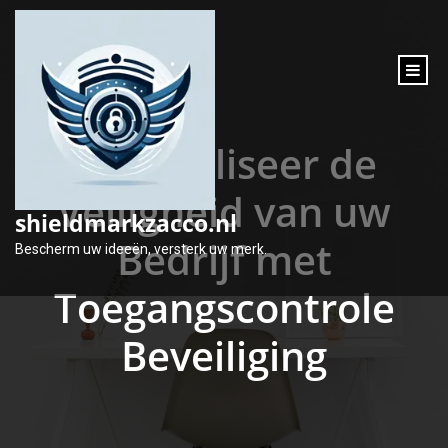
inhoud
gaan
Optimaliseer de
Veiligheid van uw
shieldmarkzacco.nl
Bedrijf met
Bescherm uw ideeën, versterk uw merk.
Toegangscontrole
Beveiliging