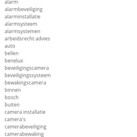
alarm
alarmbeveiliging
alarminstallatie
alarmsysteem
alarmsystemen
arbeidsrecht advies
auto
bellen
benelux
beveiligingscamera
beveiligingssysteem
bewakingscamera
binnen
bosch
buiten
camera installatie
camera's
camerabeveiliging
camerabewaking