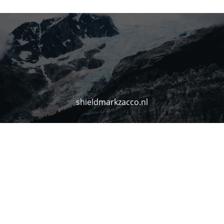
shieldmarkzacco.nl