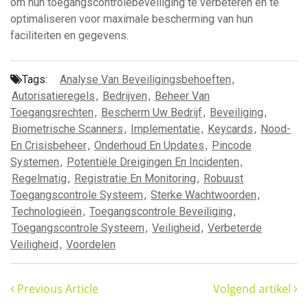
om hun toegangscontrolebeveiliging te verbeteren en te
optimaliseren voor maximale bescherming van hun
faciliteiten en gegevens.
Tags:
Analyse Van Beveiligingsbehoeften
,
Autorisatieregels
,
Bedrijven
,
Beheer Van
Toegangsrechten
,
Bescherm Uw Bedrijf
,
Beveiliging
,
Biometrische Scanners
,
Implementatie
,
Keycards
,
Nood-
En Crisisbeheer
,
Onderhoud En Updates
,
Pincode
Systemen
,
Potentiële Dreigingen En Incidenten
,
Regelmatig
,
Registratie En Monitoring
,
Robuust
Toegangscontrole Systeem
,
Sterke Wachtwoorden
,
Technologieën
,
Toegangscontrole Beveiliging
,
Toegangscontrole Systeem
,
Veiligheid
,
Verbeterde
Veiligheid
,
Voordelen
Previous Article
Volgend artikel