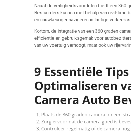
Naast de veiligheidsvoordelen biedt een 360 gr
Bestuurders kunnen met behulp van real-time be
en nauwkeuriger navigeren in lastige verkeerssi
Kortom, de integratie van een 360 graden camera
efficiëntie en gebruiksgemak voor autobezitters
van uw voertuig verhoogt, maar ook uw rijervarin
9 Essentiële Tips
Optimaliseren v
Camera Auto Bev
Plaats de 360 graden camera op een stra
Zorg ervoor dat de camera goed is beves
Controleer regelmatig of de camera nog 