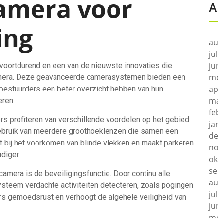
amera voor
A
ing
au
ju
ju
 voortdurend en een van de nieuwste innovaties die
me
camera. Deze geavanceerde camerasystemen bieden een
ap
 bestuurders een beter overzicht hebben van hun
ma
eren.
fe
s profiteren van verschillende voordelen op het gebied
ja
ebruik van meerdere groothoeklenzen die samen een
de
pt bij het voorkomen van blinde vlekken en maakt parkeren
no
diger.
ok
se
amera is de beveiligingsfunctie. Door continu alle
au
ysteem verdachte activiteiten detecteren, zoals pogingen
ju
ters gemoedsrust en verhoogt de algehele veiligheid van
ju
me