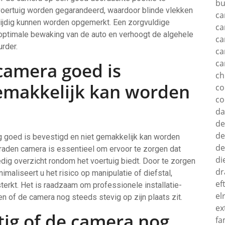
bu
t voertuig worden gegarandeerd, waardoor blinde vlekken
ca
tijdig kunnen worden opgemerkt. Een zorgvuldige
ca
 optimale bewaking van de auto en verhoogt de algehele
ca
urder.
ca
ca
camera goed is
c
gemakkelijk kan worden
c
co
d
de
de
g goed is bevestigd en niet gemakkelijk kan worden
de
 graden camera is essentieel om ervoor te zorgen dat
di
edig overzicht rondom het voertuig biedt. Door te zorgen
dr
maliseert u het risico op manipulatie of diefstal,
ef
terkt. Het is raadzaam om professionele installatie-
el
en of de camera nog steeds stevig op zijn plaats zit.
ex
tig of de camera nog
fa