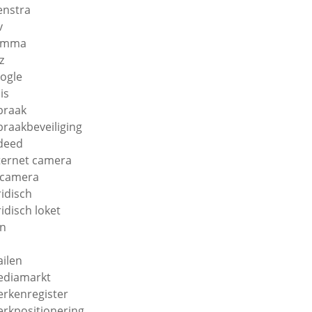
enstra
v
amma
z
ogle
is
braak
braakbeveiliging
deed
ternet camera
 camera
ridisch
ridisch loket
n
ilen
diamarkt
rkenregister
rkpositionering