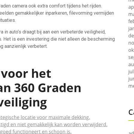
aden camera ook extra comfort tijdens het rijden.
ap
elden gemakkelijker inparkeren, filevorming vermijden
ma
tuaties.
fe
ja
 in auto’s draagt bij aan een verbeterde veiligheid,
de
. Het is een investering die niet alleen de bescherming
no
g aanzienlijk verbetert.
ok
se
au
 voor het
ju
ju
an 360 Graden
me
eiliging
C
tegische locatie voor maximale dekking.
tigd en niet gemakkelijk kan worden verwijderd.
goed functioneert en schoon is.
ad