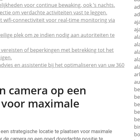
ijkheden voor continue bewaking, ook ’s nachts.
ad
tie om verdachte activiteiten vast te leggen.
ad
ifi-connectiviteit voor real-time monitoring via
aj
aj
ige plek om ze indien nodig aan autoriteiten te
al
al
e vereisten of beperkingen met betrekking tot het
al
uigen.
al
advies en assistentie bij het optimaliseren van uw 360
al
ar
au
en camera op een
be
be
e voor maximale
be
be
be
bi
een strategische locatie te plaatsen voor maximale
bo
Door de camera op een goed doordachte positie te