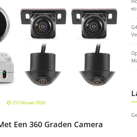
Ho
es
G4
Ve
Op
Ma
L
25 Februari 2026
Ge
 Met Een 360 Graden Camera