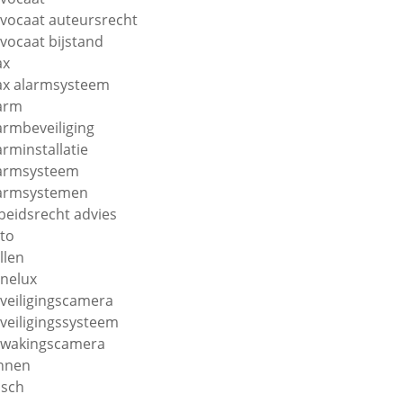
vocaat auteursrecht
vocaat bijstand
ax
ax alarmsysteem
arm
armbeveiliging
arminstallatie
armsysteem
armsystemen
beidsrecht advies
to
llen
nelux
veiligingscamera
veiligingssysteem
wakingscamera
nnen
sch