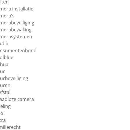
iten
mera installatie
mera's
merabeveiliging
merabewaking
merasystemen
hubb
onsumentenbond
olblue
ahua
ur
urbeveiliging
uren
efstal
aadloze camera
teling
ro
tra
milierecht