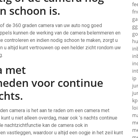
fe
n schoon is.
fn
g
n of de 360 graden camera van uw auto nog goed
gg
rdruppels kunnen de werking van de camera belemmeren en
go
te controleren en indien nodig schoon te maken, zorgt u
hu
en u altijd kunt vertrouwen op een helder zicht rondom uw
in
g.
in
in
a met
in
ip
heden voor continue
ju
chts.
ju
kp
loi
aden camera is het aan te raden om een camera met
ma
kunt u niet alleen overdag, maar ook ’s nachts continue
me
e nachtzichtfunctie kan de camera ook in
me
 vastleggen, waardoor u altijd een oogje in het zeil kunt
me