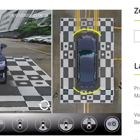
Z
L
Pr
Ma
Ve
Be