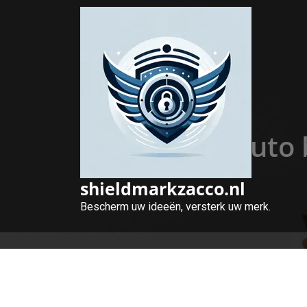
Naar
de
inhoud
gaan
Optimale auto 
shieldmarkzacco.nl
Bescherm uw ideeën, versterk uw merk.