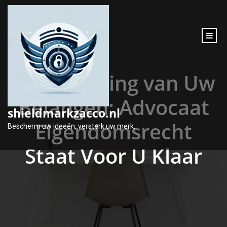
inhoud
gaan
Bescherming van Uw
Belangen: Advocaat
shieldmarkzacco.nl
Eigendomsrecht
Bescherm uw ideeën, versterk uw merk.
Staat Voor U Klaar