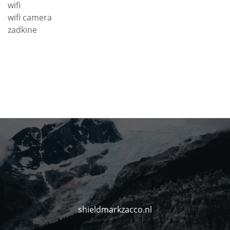
wifi
wifi camera
zadkine
shieldmarkzacco.nl