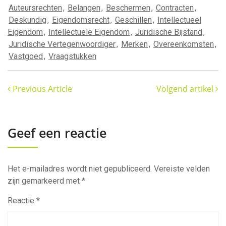
Auteursrechten
,
Belangen
,
Beschermen
,
Contracten
,
Deskundig
,
Eigendomsrecht
,
Geschillen
,
Intellectueel
Eigendom
,
Intellectuele Eigendom
,
Juridische Bijstand
,
Juridische Vertegenwoordiger
,
Merken
,
Overeenkomsten
,
Vastgoed
,
Vraagstukken
Previous Article
Volgend artikel
Geef een reactie
Het e-mailadres wordt niet gepubliceerd.
Vereiste velden
zijn gemarkeerd met
*
Reactie
*