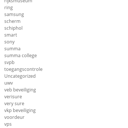
rijksmuseum
ring
samsung
scherm
schiphol
smart
sony
summa
summa college
svpb
toegangscontrole
Uncategorized
uwv
veb beveiliging
verisure
very sure
vkp beveiliging
voordeur
vps