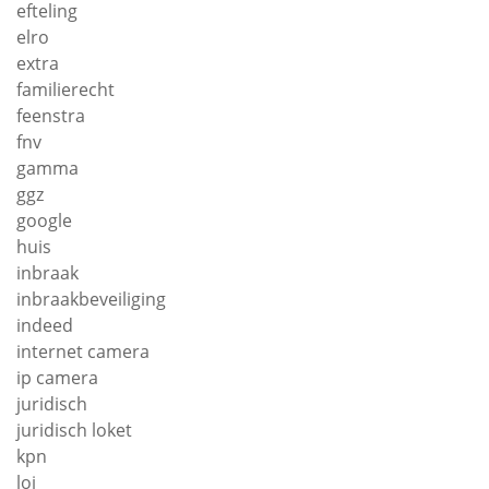
efteling
elro
extra
familierecht
feenstra
fnv
gamma
ggz
google
huis
inbraak
inbraakbeveiliging
indeed
internet camera
ip camera
juridisch
juridisch loket
kpn
loi