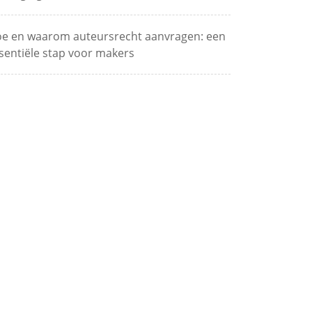
e en waarom auteursrecht aanvragen: een
sentiële stap voor makers
S Opleiding Beveiliging: Investeren in Jouw
iligheidsloopbaan
timale Beveiliging voor je PC: De Beste
atregelen
aatste reacties
en reacties om te tonen.