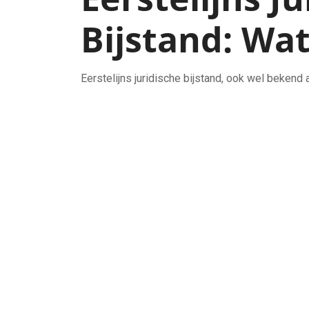
Bijstand: Wa
Eerstelijns juridische bijstand, ook wel bekend 
het rechtssysteem dat draait om het verlenen va
die juridische problemen ondervinden. Deze vo
rechten te begrijpen en hen te begeleiden bij h
De essentie van eerstelijns juridische bijstand 
aan mensen die geen gespecialiseerde juridisch
van algemene informatie over wetten en regelgev
documenten en formulieren.
De professionals die eerstelijns juridische bijs
sociaaljuridisch dienstverleners, zijn getraind 
en hen te voorzien van praktisch advies dat aans
gespecialiseerde juridische instanties indien n
Eerstelijnsrechtshulp is vaak laagdrempelig en 