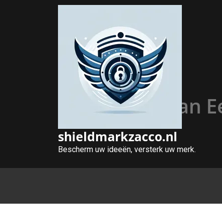
Naar
de
inhoud
gaan
Het Belang van Ee
shieldmarkzacco.nl
Bescherm uw ideeën, versterk uw merk.