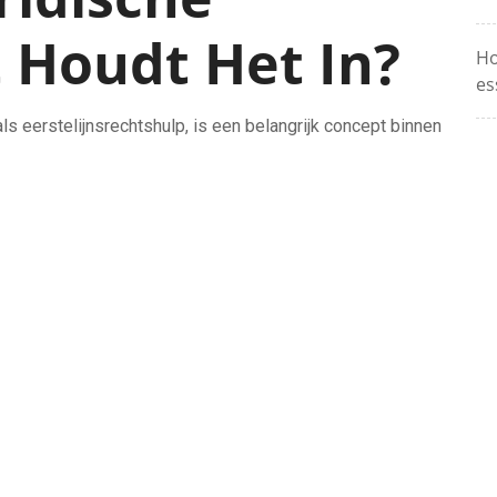
t Houdt Het In?
Ho
es
als eerstelijnsrechtshulp, is een belangrijk concept binnen
G4
n toegankelijke en basisjuridische hulp aan individuen
Ve
rm van bijstand is bedoeld om mensen te helpen hun
et vinden van oplossingen voor hun juridische kwesties.
Op
ligt in het bieden van informatie, advies en ondersteuning
Ma
e kennis hebben. Dit kan variëren van het verstrekken
ing tot het helpen bij het invullen van juridische
tand verlenen, zoals juridisch adviseurs of
L
om te luisteren naar de specifieke behoeften van cliënten
luit op hun situatie. Zij kunnen ook doorverwijzen naar
odig.
Ge
kan worden verstrekt via verschillende kanalen, zoals