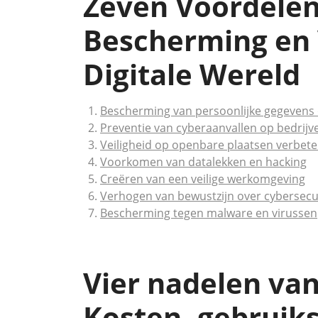
Zeven Voordelen 
Bescherming en V
Digitale Wereld
Bescherming van persoonlijke gegevens 
Preventie van cyberaanvallen op bedrijv
Veiligheid op openbare plaatsen verbet
Voorkomen van datalekken en hacking
Creëren van een veilige werkomgeving
Verhogen van bewustzijn over cybersecuri
Bescherming tegen malware en virussen
Vier nadelen van
Kosten, gebruiks