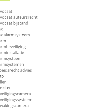
vocaat
vocaat auteursrecht
vocaat bijstand
ax
ax alarmsysteem
arm
armbeveiliging
arminstallatie
armsysteem
armsystemen
beidsrecht advies
to
llen
nelux
veiligingscamera
veiligingssysteem
wakingscamera