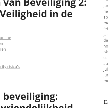
van Beveiliging 2:
ju
eiligheid in de
me
ap
ma
fe
ja
online
de
en
no
eren
ok
se
au
ty risico’s
ju
ju
me
 beveiliging:
C
vriendelijkheid,