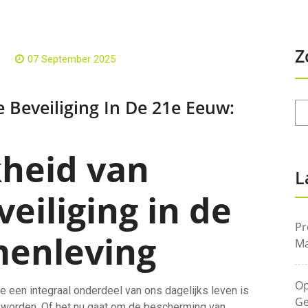
Z
07 September 2025
 Beveiliging In De 21e Eeuw:
kheid van
L
veiliging in de
Pr
enleving
Ma
Op
gie een integraal onderdeel van ons dagelijks leven is
Ge
geworden. Of het nu gaat om de bescherming van