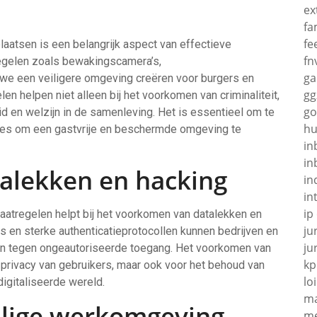
ex
fa
fe
laatsen is een belangrijk aspect van effectieve
fn
egelen zoals bewakingscamera’s,
g
e een veiligere omgeving creëren voor burgers en
gg
n helpen niet alleen bij het voorkomen van criminaliteit,
go
id en welzijn in de samenleving. Het is essentieel om te
hu
mtes om een gastvrije en beschermde omgeving te
in
in
alekken en hacking
in
in
ip
aatregelen helpt bij het voorkomen van datalekken en
ju
ls en sterke authenticatieprotocollen kunnen bedrijven en
ju
en tegen ongeautoriseerde toegang. Het voorkomen van
kp
e privacy van gebruikers, maar ook voor het behoud van
loi
igitaliseerde wereld.
ma
ilige werkomgeving
me