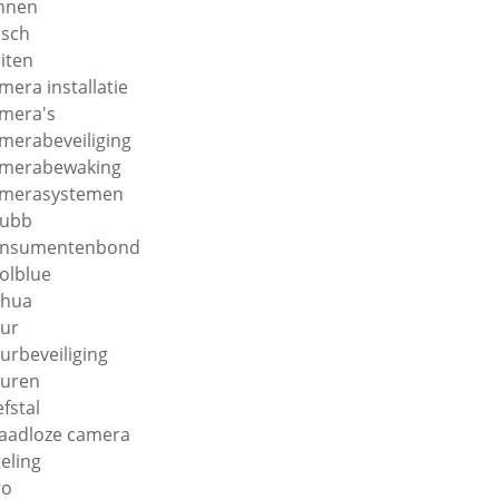
nnen
sch
iten
mera installatie
mera's
merabeveiliging
merabewaking
merasystemen
hubb
onsumentenbond
olblue
ahua
ur
urbeveiliging
uren
efstal
aadloze camera
teling
ro