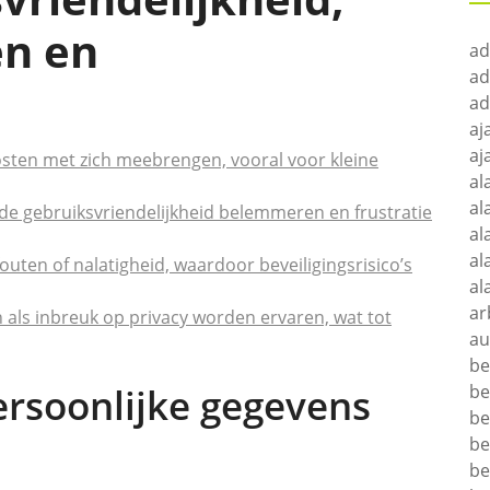
en en
ad
ad
ad
aj
aj
sten met zich meebrengen, vooral voor kleine
al
al
de gebruiksvriendelijkheid belemmeren en frustratie
al
al
fouten of nalatigheid, waardoor beveiligingsrisico’s
al
ar
als inbreuk op privacy worden ervaren, wat tot
au
be
rsoonlijke gegevens
be
be
be
be