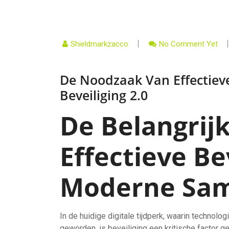
Shieldmarkzacco
No Comment Yet
De Noodzaak Van Effectieve
Beveiliging 2.0
De Belangrij
Effectieve Be
Moderne Sam
In de huidige digitale tijdperk, waarin technolo
geworden, is beveiliging een kritische factor 