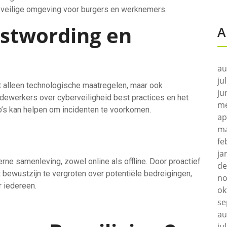
n veilige omgeving voor burgers en werknemers.
stwording en
A
au
ju
t alleen technologische maatregelen, maar ook
ju
dewerkers over cyberveiligheid best practices en het
me
co’s kan helpen om incidenten te voorkomen.
ap
ma
fe
ja
erne samenleving, zowel online als offline. Door proactief
de
 bewustzijn te vergroten over potentiële bedreigingen,
no
 iedereen.
ok
se
au
ju