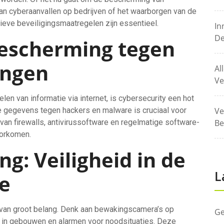
an cyberaanvallen op bedrijven of het waarborgen van de
tieve beveiligingsmaatregelen zijn essentieel.
In
De
Bescherming tegen
ingen
Al
Ve
len van informatie via internet, is cybersecurity een hot
 gegevens tegen hackers en malware is cruciaal voor
Ve
van firewalls, antivirussoftware en regelmatige software-
Be
oorkomen.
ng: Veiligheid in de
L
e
g van groot belang. Denk aan bewakingscamera’s op
Ge
in gebouwen en alarmen voor noodsituaties. Deze