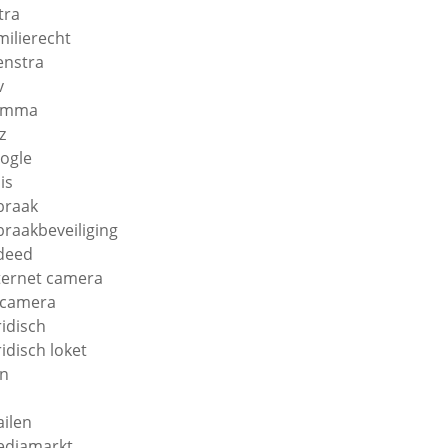
tra
milierecht
enstra
v
amma
z
ogle
is
braak
braakbeveiliging
deed
ternet camera
 camera
ridisch
ridisch loket
n
ilen
diamarkt