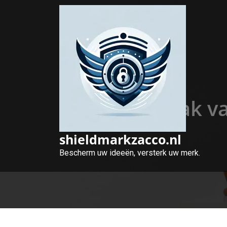
Naar
de
inhoud
gaan
De Noodzaak van
shieldmarkzacco.nl
Bescherm uw ideeën, versterk uw merk.