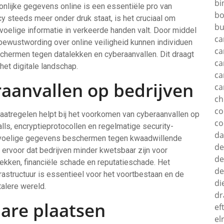
bi
lijke gegevens online is een essentiële pro van
bo
acy steeds meer onder druk staat, is het cruciaal om
bu
elige informatie in verkeerde handen valt. Door middel
ca
bewustwording over online veiligheid kunnen individuen
ca
chermen tegen datalekken en cyberaanvallen. Dit draagt
ca
het digitale landschap.
ca
raanvallen op bedrijven
ca
c
c
aatregelen helpt bij het voorkomen van cyberaanvallen op
co
lls, encryptieprotocollen en regelmatige security-
d
evoelige gegevens beschermen tegen kwaadwillende
de
ervoor dat bedrijven minder kwetsbaar zijn voor
de
lekken, financiële schade en reputatieschade. Het
de
astructuur is essentieel voor het voortbestaan en de
di
talere wereld.
dr
bare plaatsen
ef
el