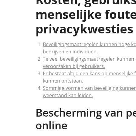
menselijke fout
privacykwesties
Beveiligingsmaatregelen kunnen hoge ko
bedrijven en individuen.
Te veel beveiligingsmaatregelen kunnen 
veroorzaken bij gebruikers.
Er bestaat altijd een kans op menselijke 
kunnen ontstaan.
Sommige vormen van beveiliging kunnen 
weerstand kan leiden.
Bescherming van pe
online