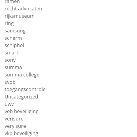
ramen
recht advocaten
rijksmuseum
ring
samsung
scherm
schiphol
smart
sony
summa
summa college
svpb
toegangscontrole
Uncategorized
uwv
veb beveiliging
verisure
very sure
vkp beveiliging