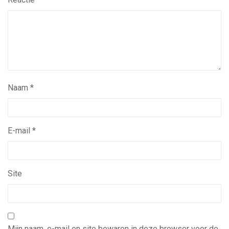
Naam
*
E-mail
*
Site
Mijn naam, e-mail en site bewaren in deze browser voor de