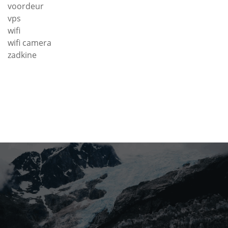
voordeur
vps
wifi
wifi camera
zadkine