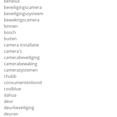
benelux
beveiligingscamera
beveiligingssysteem
bewakingscamera
binnen
bosch
buiten
camera installatie
camera's
camerabeveiliging
camerabewaking
camerasystemen
chubb
consumentenbond
coolblue
dahua
deur
deurbeveiliging
deuren