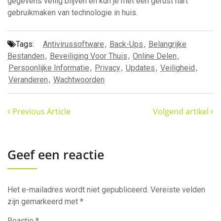
gegevens veilig blijven en kun je met een gerust hart
gebruikmaken van technologie in huis.
Tags:
Antivirussoftware
,
Back-Ups
,
Belangrijke
Bestanden
,
Beveiliging Voor Thuis
,
Online Delen
,
Persoonlijke Informatie
,
Privacy
,
Updates
,
Veiligheid
,
Veranderen
,
Wachtwoorden
Previous Article
Volgend artikel
Geef een reactie
Het e-mailadres wordt niet gepubliceerd.
Vereiste velden
zijn gemarkeerd met
*
Reactie
*