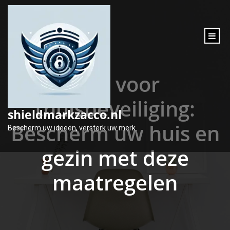
inhoud
gaan
Tips voor
thuisbeveiliging:
shieldmarkzacco.nl
Bescherm uw huis en
Bescherm uw ideeën, versterk uw merk.
gezin met deze
maatregelen