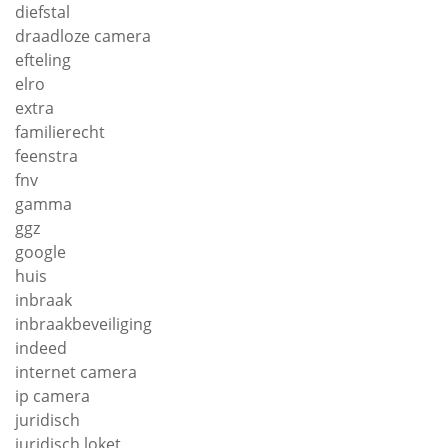
diefstal
draadloze camera
efteling
elro
extra
familierecht
feenstra
fnv
gamma
ggz
google
huis
inbraak
inbraakbeveiliging
indeed
internet camera
ip camera
juridisch
juridisch loket