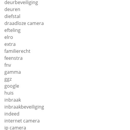
deurbeveiliging
deuren
diefstal
draadloze camera
efteling
elro
extra
familierecht
feenstra
fnv
gamma
ggz
google
huis
inbraak
inbraakbeveiliging
indeed
internet camera
ip camera