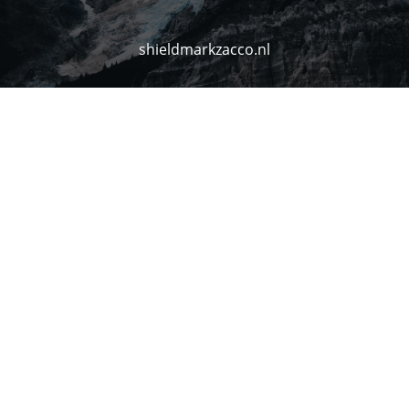
shieldmarkzacco.nl