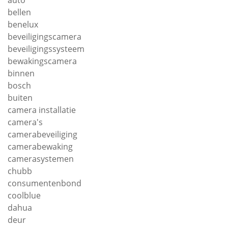
auto
bellen
benelux
beveiligingscamera
beveiligingssysteem
bewakingscamera
binnen
bosch
buiten
camera installatie
camera's
camerabeveiliging
camerabewaking
camerasystemen
chubb
consumentenbond
coolblue
dahua
deur