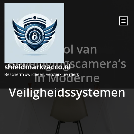
inhoud
gaan
De Rol van
Beveiligingscamera’s
shieldmarkzacco.nl
in Moderne
Bescherm uw ideeën, versterk uw merk.
Veiligheidssystemen