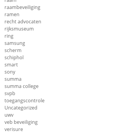
raam
raambeveiliging
ramen
recht advocaten
rijksmuseum
ring
samsung
scherm
schiphol
smart
sony
summa
summa college
svpb
toegangscontrole
Uncategorized
uwv
veb beveiliging
verisure