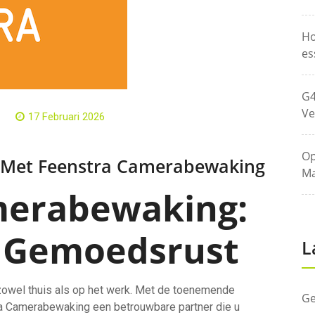
Ho
es
G4
Ve
17 Februari 2026
Op
t Met Feenstra Camerabewaking
Ma
merabewaking:
n Gemoedsrust
L
, zowel thuis als op het werk. Met de toenemende
Ge
a Camerabewaking een betrouwbare partner die u