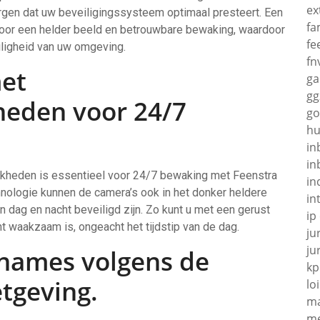
ex
 zorgen dat uw beveiligingssysteem optimaal presteert. Een
fa
oor een helder beeld en betrouwbare bewaking, waardoor
fe
iligheid van uw omgeving.
fn
met
g
gg
heden voor 24/7
go
hu
in
in
jkheden is essentieel voor 24/7 bewaking met Feenstra
in
logie kunnen de camera’s ook in het donker heldere
in
ag en nacht beveiligd zijn. Zo kunt u met een gerust
ip
 waakzaam is, ongeacht het tijdstip van de dag.
ju
ju
names volgens de
kp
tgeving.
loi
ma
me