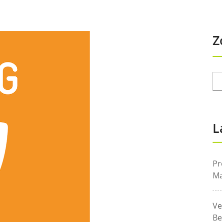
Z
L
Pr
Ma
Ve
Be