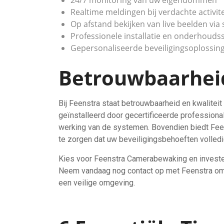
24/7 monitoring van uw eigendommen
Realtime meldingen bij verdachte activit
Op afstand bekijken van live beelden vi
Professionele installatie en onderhouds
Gepersonaliseerde beveiligingsoplossi
Betrouwbaarheid
Bij Feenstra staat betrouwbaarheid en kwalit
geïnstalleerd door gecertificeerde professiona
werking van de systemen. Bovendien biedt Feen
te zorgen dat uw beveiligingsbehoeften volledi
Kies voor Feenstra Camerabewaking en investeer
Neem vandaag nog contact op met Feenstra om t
een veilige omgeving.