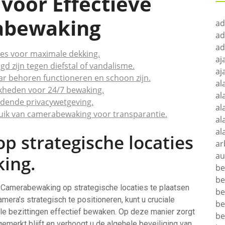
 voor Effectieve
abewaking
ad
ad
ad
ies voor maximale dekking.
aj
d zijn tegen diefstal of vandalisme.
aj
ar behoren functioneren en schoon zijn.
al
kheden voor 24/7 bewaking.
al
dende privacywetgeving.
al
uik van camerabewaking voor transparantie.
al
al
op strategische locaties
ar
au
ing.
be
be
 Camerabewaking op strategische locaties te plaatsen
be
era’s strategisch te positioneren, kunt u cruciale
be
e bezittingen effectief bewaken. Op deze manier zorgt
be
emerkt blijft en verhoogt u de algehele beveiliging van