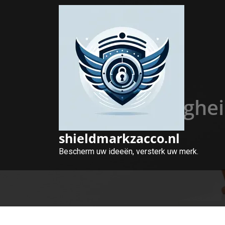
Naar
de
inhoud
gaan
Veilighe
shieldmarkzacco.nl
Bescherm uw ideeën, versterk uw merk.