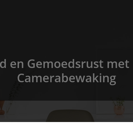
id en Gemoedsrust met
Camerabewaking