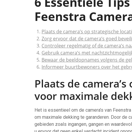
6 Essentiële Tips
Feenstra Camer
Plaats de camera’s op strategische locat
Zorg ervoor dat de camera’s goed beveilig
Controleer regelmatig of de camera’s na
Gebruik camera’s met nachtzichtmogelij
Bewaar de beeldopnames volgens de gel
Informeer buurtbewoners over het gebr
Plaats de camera’s 
voor maximale dekk
Het is essentieel om de camera’s van Feenstra
om maximale dekking te garanderen. Door de cam
gebieden zoals ingangen, gangen en waardevoll
u ervoor dat geen enkel verdacht incident onopg