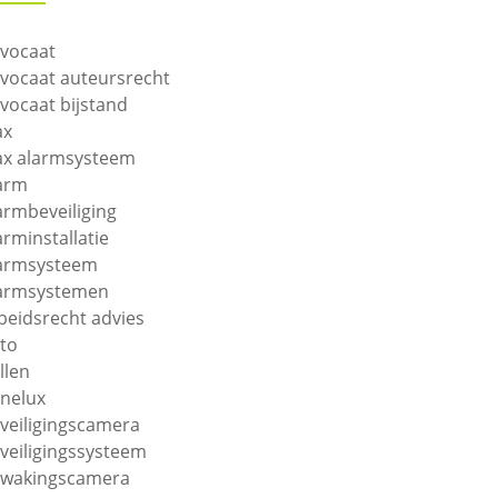
vocaat
vocaat auteursrecht
vocaat bijstand
ax
ax alarmsysteem
arm
armbeveiliging
arminstallatie
armsysteem
armsystemen
beidsrecht advies
to
llen
nelux
veiligingscamera
veiligingssysteem
wakingscamera