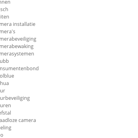
nnen
sch
iten
mera installatie
mera's
merabeveiliging
merabewaking
merasystemen
hubb
onsumentenbond
olblue
ahua
ur
urbeveiliging
uren
efstal
aadloze camera
teling
ro