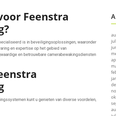
voor Feenstra
A
g?
au
ju
ecialiseerd is in beveiligingsoplossingen, waaronder
ju
ring en expertise op het gebied van
me
oogwaardige en betrouwbare camerabewakingsdiensten
ap
ma
eenstra
fe
ja
g
de
no
ok
ngssystemen kunt u genieten van diverse voordelen,
se
au
ju