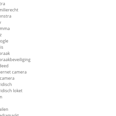
tra
milierecht
enstra
v
amma
z
ogle
is
braak
braakbeveiliging
deed
ternet camera
 camera
ridisch
ridisch loket
n
ilen
diamarkt