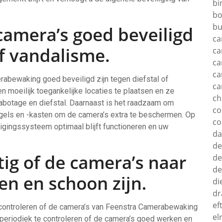
bi
bo
bu
camera’s goed beveiligd
ca
of vandalisme.
ca
ca
ca
rabewaking goed beveiligd zijn tegen diefstal of
ca
 moeilijk toegankelijke locaties te plaatsen en ze
c
 sabotage en diefstal. Daarnaast is het raadzaam om
c
gels en -kasten om de camera’s extra te beschermen. Op
co
igingssysteem optimaal blijft functioneren en uw
d
de
ig of de camera’s naar
de
de
n en schoon zijn.
di
dr
ef
 controleren of de camera’s van Feenstra Camerabewaking
el
 periodiek te controleren of de camera’s goed werken en