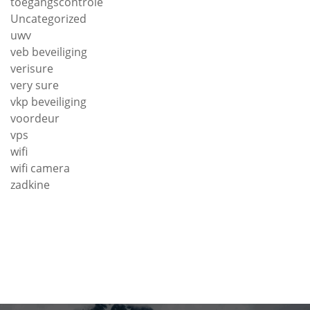
toegangscontrole
Uncategorized
uwv
veb beveiliging
verisure
very sure
vkp beveiliging
voordeur
vps
wifi
wifi camera
zadkine