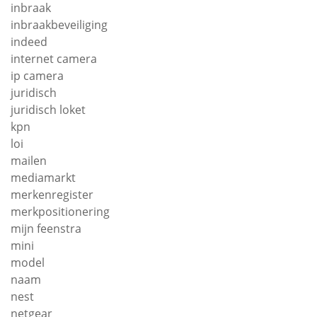
inbraak
inbraakbeveiliging
indeed
internet camera
ip camera
juridisch
juridisch loket
kpn
loi
mailen
mediamarkt
merkenregister
merkpositionering
mijn feenstra
mini
model
naam
nest
netgear