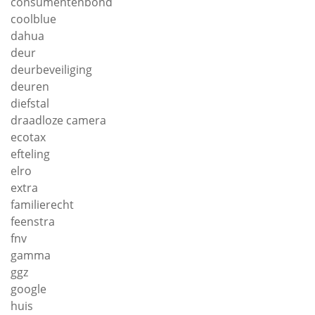
consumentenbond
coolblue
dahua
deur
deurbeveiliging
deuren
diefstal
draadloze camera
ecotax
efteling
elro
extra
familierecht
feenstra
fnv
gamma
ggz
google
huis