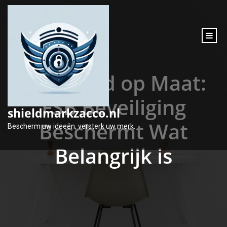
inhoud
gaan
Veiligheid op Maat:
FSB Beveiliging
shieldmarkzacco.nl
Beschermt Wat
Bescherm uw ideeën, versterk uw merk.
Belangrijk is