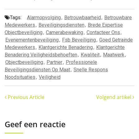
Tags:
Alarmopvolging
,
Betrouwbaarheid
,
Betrouwbare
Medewerkers
,
Beveiligingsdiensten
,
Brede Expertise
Objectbeveiliging
,
Camerabewaking
,
Contacteer Ons
,
Evenementenbeveiliging
,
Fsb Beveiliging
,
Goed Getrainde
Medewerkers
,
Klantgerichte Benadering
,
Klantgerichte
Benadering Veiligheidsbehoeften
,
Kwaliteit
,
Maatwerk
,
Objectbeveiliging
,
Partner
,
Professionele
Beveiligingsdiensten Op Maat
,
Snelle Respons
Noodsituaties
,
Veiligheid
Previous Article
Volgend artikel
Geef een reactie