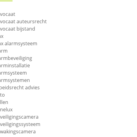
vocaat
vocaat auteursrecht
vocaat bijstand
ax
ax alarmsysteem
arm
armbeveiliging
arminstallatie
armsysteem
armsystemen
beidsrecht advies
to
llen
nelux
veiligingscamera
veiligingssysteem
wakingscamera