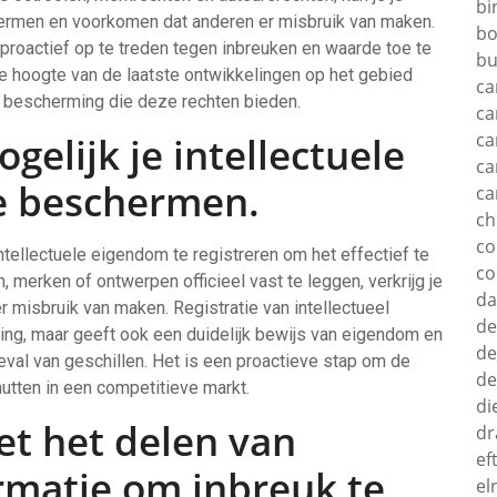
bi
hermen en voorkomen dat anderen er misbruik van maken.
bo
m proactief op te treden tegen inbreuken en waarde toe te
bu
de hoogte van de laatste ontwikkelingen op het gebied
ca
e bescherming die deze rechten bieden.
ca
ca
gelijk je intellectuele
ca
e beschermen.
ca
c
c
intellectuele eigendom te registreren om het effectief te
co
 merken of ontwerpen officieel vast te leggen, verkrijg je
d
 misbruik van maken. Registratie van intellectueel
de
ing, maar geeft ook een duidelijk bewijs van eigendom en
de
geval van geschillen. Het is een proactieve stap om de
de
nutten in een competitieve markt.
di
et het delen van
dr
ef
rmatie om inbreuk te
el