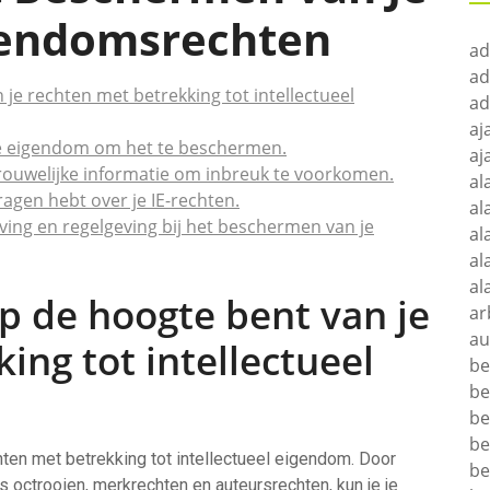
igendomsrechten
ad
ad
 je rechten met betrekking tot intellectueel
ad
aj
uele eigendom om het te beschermen.
aj
rouwelijke informatie om inbreuk te voorkomen.
al
ragen hebt over je IE-rechten.
al
ing en regelgeving bij het beschermen van je
al
al
al
op de hoogte bent van je
ar
au
ing tot intellectueel
be
be
be
be
hten met betrekking tot intellectueel eigendom. Door
be
s octrooien, merkrechten en auteursrechten, kun je je