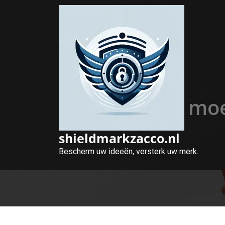
Naar
de
inhoud
gaan
Alles wat u mo
shieldmarkzacco.nl
Bescherm uw ideeën, versterk uw merk.