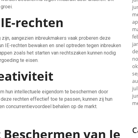
ju
groei.
me
IE-rechten
ap
ma
fe
g zijn, aangezien inbreukmakers vaak proberen deze
ja
hun IE-rechten bewaken en snel optreden tegen inbreuken
de
tappen zoals het starten van rechtszaken kunnen nodig
no
goeding te eisen.
ok
ativiteit
se
au
ju
 om hun intellectuele eigendom te beschermen door
ju
 deze rechten effectief toe te passen, kunnen zij hun
me
een concurrentievoordeel behalen op de markt.
C
et Beschermen van Je