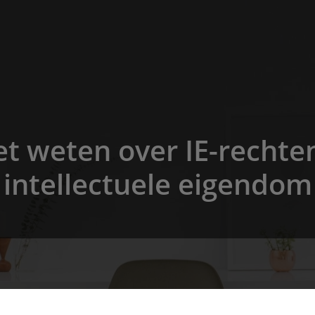
et weten over IE-recht
intellectuele eigendom