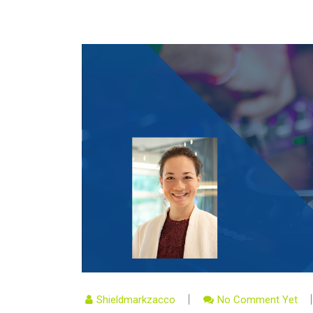
Shieldmarkzacco
No Comment Yet