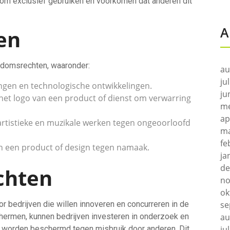
ndom exclusief gebruiken en voorkomen dat anderen dit
A
en
endomsrechten, waaronder:
au
ju
gen en technologische ontwikkelingen.
ju
t logo van een product of dienst om verwarring
me
ap
artistieke en muzikale werken tegen ongeoorloofd
ma
fe
an een product of design tegen namaak.
ja
de
chten
no
ok
se
or bedrijven die willen innoveren en concurreren in de
au
chermen, kunnen bedrijven investeren in onderzoek en
ju
s worden beschermd tegen misbruik door anderen. Dit