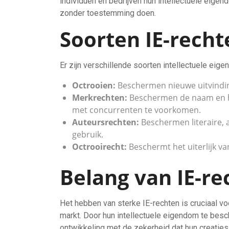
individuen en bedrijven hun intellectuele eige
zonder toestemming doen.
Soorten IE-recht
Er zijn verschillende soorten intellectuele eig
Octrooien:
Beschermen nieuwe uitvindin
Merkrechten:
Beschermen de naam en he
met concurrenten te voorkomen.
Auteursrechten:
Beschermen literaire, 
gebruik.
Octrooirecht:
Beschermt het uiterlijk v
Belang van IE-re
Het hebben van sterke IE-rechten is cruciaal vo
markt. Door hun intellectuele eigendom te bes
ontwikkeling met de zekerheid dat hun creatie