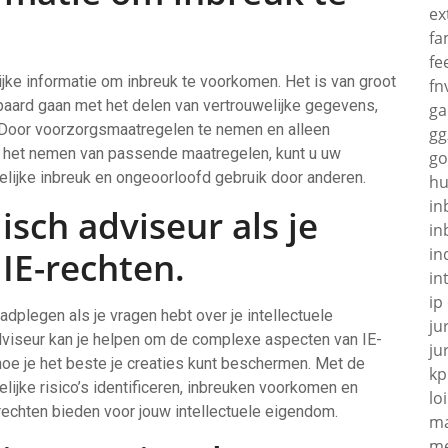
ex
fa
fe
jke informatie om inbreuk te voorkomen. Het is van groot
fn
epaard gaan met het delen van vertrouwelijke gegevens,
g
 Door voorzorgsmaatregelen te nemen en alleen
gg
na het nemen van passende maatregelen, kunt u uw
go
ijke inbreuk en ongeoorloofd gebruik door anderen.
hu
in
isch adviseur als je
in
in
 IE-rechten.
in
ip
adplegen als je vragen hebt over je intellectuele
ju
adviseur kan je helpen om de complexe aspecten van IE-
ju
hoe je het beste je creaties kunt beschermen. Met de
kp
lijke risico’s identificeren, inbreuken voorkomen en
loi
rechten bieden voor jouw intellectuele eigendom.
ma
me