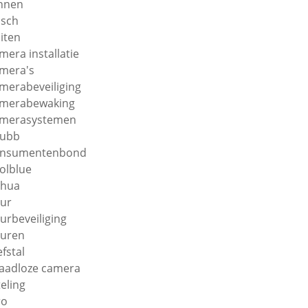
nnen
sch
iten
mera installatie
mera's
merabeveiliging
merabewaking
merasystemen
hubb
onsumentenbond
olblue
ahua
ur
urbeveiliging
uren
efstal
aadloze camera
teling
ro