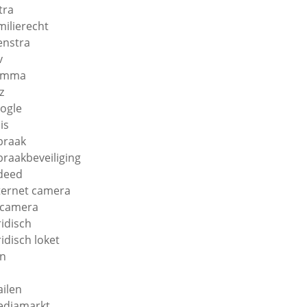
tra
milierecht
enstra
v
amma
z
ogle
is
braak
braakbeveiliging
deed
ternet camera
 camera
ridisch
ridisch loket
n
ilen
diamarkt