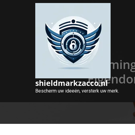
Naar
de
inhoud
gaan
Bescherming 
Eigendo
shieldmarkzacco.nl
Bescherm uw ideeën, versterk uw merk.