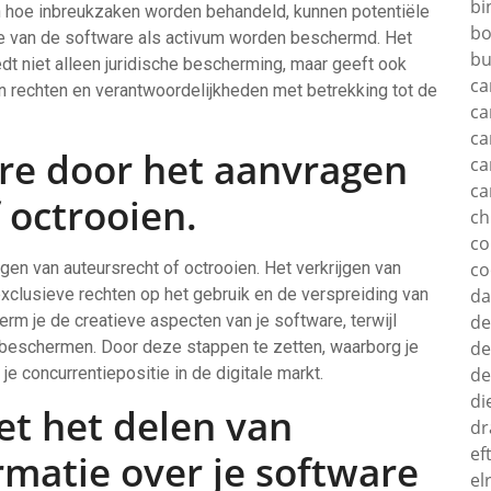
bi
n hoe inbreukzaken worden behandeld, kunnen potentiële
bo
 van de software als activum worden beschermd. Het
bu
t niet alleen juridische bescherming, maar geeft ook
ca
hun rechten en verantwoordelijkheden met betrekking tot de
ca
ca
re door het aanvragen
ca
ca
 octrooien.
c
c
en van auteursrecht of octrooien. Het verkrijgen van
co
xclusieve rechten op het gebruik en de verspreiding van
d
rm je de creatieve aspecten van je software, terwijl
de
 beschermen. Door deze stappen te zetten, waarborg je
de
je concurrentiepositie in de digitale markt.
de
di
et het delen van
dr
ef
rmatie over je software
el