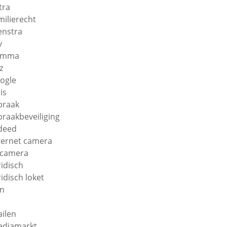
tra
milierecht
enstra
v
amma
z
ogle
is
braak
braakbeveiliging
deed
ternet camera
 camera
ridisch
ridisch loket
n
ilen
diamarkt