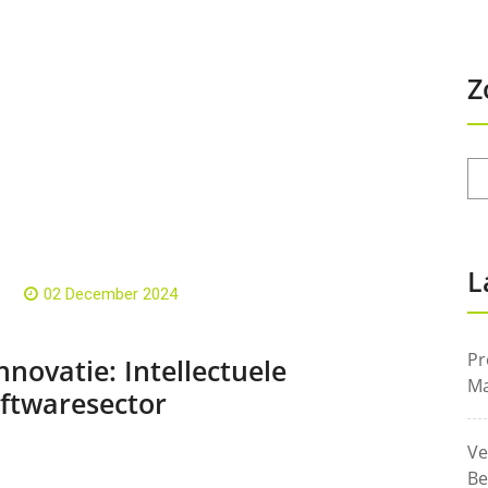
Z
L
02 December 2024
Pr
novatie: Intellectuele
Ma
ftwaresector
Ve
Be