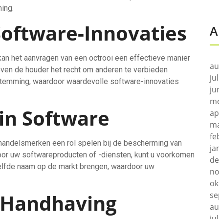
ing.
Software-Innovaties
A
kan het aanvragen van een octrooi een effectieve manier
au
even de houder het recht om anderen te verbieden
ju
stemming, waardoor waardevolle software-innovaties
ju
me
in Software
ap
ma
fe
handelsmerken een rol spelen bij de bescherming van
ja
voor uw softwareproducten of -diensten, kunt u voorkomen
de
elfde naam op de markt brengen, waardoor uw
no
ok
 Handhaving
se
au
ju