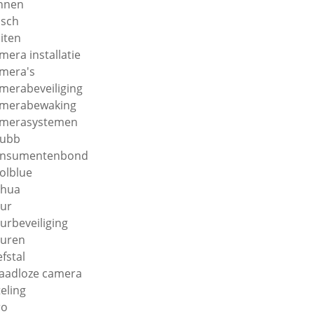
nnen
sch
iten
mera installatie
mera's
merabeveiliging
merabewaking
merasystemen
hubb
onsumentenbond
olblue
ahua
ur
urbeveiliging
uren
efstal
aadloze camera
teling
ro