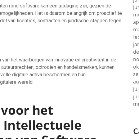
en rond software kan een uitdaging zijn, gezien de
ju
iemogelijkheden. Het is daarom belangrijk om proactief te
me
el van licenties, contracten en juridische stappen tegen
ap
ma
fe
ja
de
no
van het waarborgen van innovatie en creativiteit in de
ok
 auteursrechten, octrooien en handelsmerken, kunnen
se
volle digitale activa beschermen en hun
au
gitalere wereld.
ju
ju
me
 voor het
Intellectuele
C