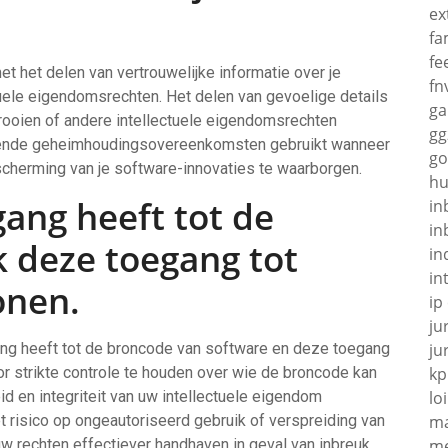
ex
fa
fe
et het delen van vertrouwelijke informatie over je
fn
uele eigendomsrechten. Het delen van gevoelige details
g
ctrooien of andere intellectuele eigendomsrechten
gg
bindende geheimhoudingsovereenkomsten gebruikt wanneer
go
escherming van je software-innovaties te waarborgen.
hu
gang heeft tot de
in
in
 deze toegang tot
in
in
onen.
ip
ju
gang heeft tot de broncode van software en deze toegang
ju
r strikte controle te houden over wie de broncode kan
kp
id en integriteit van uw intellectuele eigendom
loi
 risico op ongeautoriseerd gebruik of verspreiding van
ma
w rechten effectiever handhaven in geval van inbreuk.
me