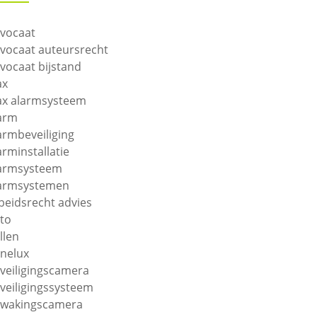
vocaat
vocaat auteursrecht
vocaat bijstand
ax
ax alarmsysteem
arm
armbeveiliging
arminstallatie
armsysteem
armsystemen
beidsrecht advies
to
llen
nelux
veiligingscamera
veiligingssysteem
wakingscamera