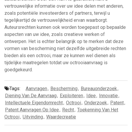
vertrouwelijke informatie over uw idee delen met anderen,
zoals potentiële investeerders of partners, terwijl u
tegelijkertijd de vertrouwelijkheid ervan waarborgt.
Auteursrechten kunnen ook worden toegepast op bepaalde
aspecten van uw idee, zoals creatieve werken of
ontwerpen. Het is echter belangrijk op te merken dat deze
vormen van bescherming niet dezelfde uitgebreide rechten
bieden als een octrooi, maar ze kunnen wel dienen als
tijdelijke maatregelen totdat uw octrooiaanvraag is
goedgekeurd.
Tags:
Aanvragen
,
Bescherming
,
Bureauonderzoek
,
Diening Van De Aanvraag
,
Exploiteren
,
Idee
,
Innovatie
,
Intellectuele Eigendomrecht
,
Octrooi
,
Onderzoek
,
Patent
,
Patent Aanvragen Op Idee
,
Recht
,
Toekenning Van Het
Octrooi
,
Uitvinding
,
Waardecreatie