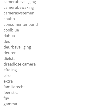
camerabeveiliging
camerabewaking
camerasystemen
chubb
consumentenbond
coolblue
dahua
deur
deurbeveiliging
deuren
diefstal
draadloze camera
efteling
elro
extra
familierecht
feenstra
fnv
gamma