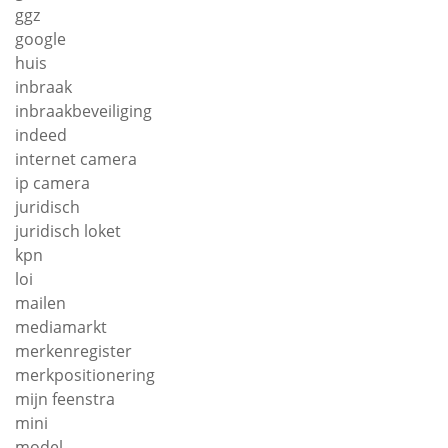
ggz
google
huis
inbraak
inbraakbeveiliging
indeed
internet camera
ip camera
juridisch
juridisch loket
kpn
loi
mailen
mediamarkt
merkenregister
merkpositionering
mijn feenstra
mini
model