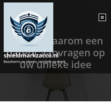
inhoud
gaan
Hoe en waarom een
patent aanvragen op
shieldmarkzacco.nl
uw unieke idee
Bescherm uw ideeën, versterk uw merk.