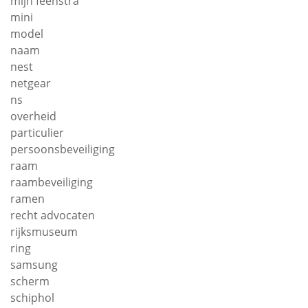
mijn feenstra
mini
model
naam
nest
netgear
ns
overheid
particulier
persoonsbeveiliging
raam
raambeveiliging
ramen
recht advocaten
rijksmuseum
ring
samsung
scherm
schiphol