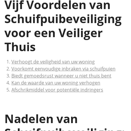
Vijf Voordelen van
Schuifpuibeveiliging
voor een Veiliger
Thuis
Verhoogt de veiligheid van uw woning
Voorkomt eenvoudige inbraken via schuifpuien
Biedt gemoedsrust wanneer u niet thuis bent
Kan de waarde van uw woning verhogen
Afschrikmiddel voor potentiële indringers
Nadelen van