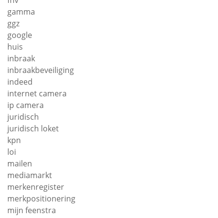
fnv
gamma
ggz
google
huis
inbraak
inbraakbeveiliging
indeed
internet camera
ip camera
juridisch
juridisch loket
kpn
loi
mailen
mediamarkt
merkenregister
merkpositionering
mijn feenstra