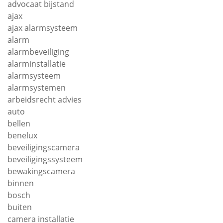
advocaat bijstand
ajax
ajax alarmsysteem
alarm
alarmbeveiliging
alarminstallatie
alarmsysteem
alarmsystemen
arbeidsrecht advies
auto
bellen
benelux
beveiligingscamera
beveiligingssysteem
bewakingscamera
binnen
bosch
buiten
camera installatie