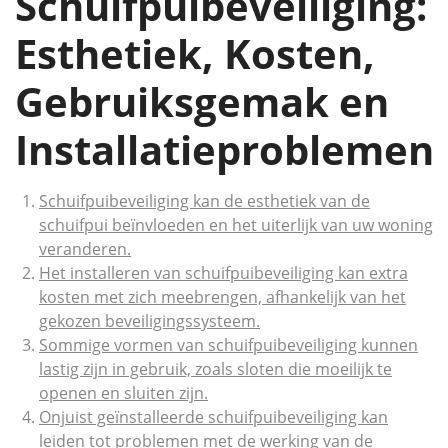
Schuifpuibeveiliging:
Esthetiek, Kosten,
Gebruiksgemak en
Installatieproblemen
Schuifpuibeveiliging kan de esthetiek van de
schuifpui beïnvloeden en het uiterlijk van uw woning
veranderen.
Het installeren van schuifpuibeveiliging kan extra
kosten met zich meebrengen, afhankelijk van het
gekozen beveiligingssysteem.
Sommige vormen van schuifpuibeveiliging kunnen
lastig zijn in gebruik, zoals sloten die moeilijk te
openen en sluiten zijn.
Onjuist geïnstalleerde schuifpuibeveiliging kan
leiden tot problemen met de werking van de