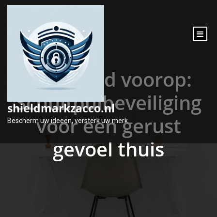
inhoud
gaan
Veiligheid voorop:
Schuifpuibeveiliging
shieldmarkzacco.nl
voor een gerust
Bescherm uw ideeën, versterk uw merk.
gevoel thuis