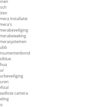
nnen
sch
iten
mera installatie
mera's
merabeveiliging
merabewaking
merasystemen
hubb
onsumentenbond
olblue
ahua
ur
urbeveiliging
uren
efstal
aadloze camera
teling
ro