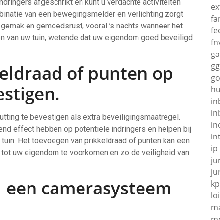
ingers afgeschrikt en kunt u verdachte activiteiten
ex
binatie van een bewegingsmelder en verlichting zorgt
fa
ok gemak en gemoedsrust, vooral ’s nachts wanneer het
fe
ten van uw tuin, wetende dat uw eigendom goed beveiligd
fn
g
gg
eldraad of punten op
go
estigen.
hu
in
in
tting te bevestigen als extra beveiligingsmaatregel.
in
d effect hebben op potentiële indringers en helpen bij
in
 tuin. Het toevoegen van prikkeldraad of punten kan een
ip
 tot uw eigendom te voorkomen en zo de veiligheid van
ju
ju
el een camerasysteem
kp
loi
ma
me