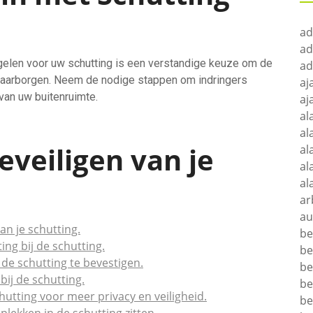
ad
ad
gelen voor uw schutting is een verstandige keuze om de
ad
e waarborgen. Neem de nodige stappen om indringers
aj
van uw buitenruimte.
aj
al
al
eveiligen van je
al
al
al
ar
au
an je schutting.
be
ng bij de schutting.
be
de schutting te bevestigen.
be
ij de schutting.
be
utting voor meer privacy en veiligheid.
be