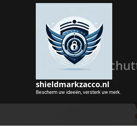
Naar
de
inhoud
gaan
Optimale Schutt
shieldmarkzacco.nl
Bescherm uw ideeën, versterk uw merk.