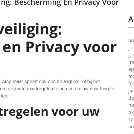
ing: Bescherming En Privacy Voor
A
eiliging:
en Privacy voor
au
ju
ju
me
ap
ma
ivacy, maar speelt ook een belangrijke rol bij het
fe
 om de juiste maatregelen te nemen om uw schutting te
ja
ten.
de
no
tregelen voor uw
ok
se
au
ju