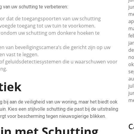
ju
g van uw schutting te verbeteren:
me
or dat de toegangspoorten van uw schutting
ap
evoegde toegang tot uw tuin te voorkomen.
ma
g rondom uw schutting om donkere hoeken te
fe
ja
 van beveiligingscamera’s die gericht zijn op uw
de
en vast te leggen.
no
of geluidsdetectiesystemen die u waarschuwen voor
ok
ing.
se
au
tiek
ju
ju
me
g bij aan de veiligheid van uw woning, maar het biedt ook
. Kies een stijlvolle schutting die past bij de uitstraling
 zorgt voor bescherming tegen nieuwsgierige blikken.
C
n met Schutting