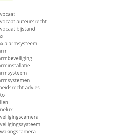
vocaat
vocaat auteursrecht
vocaat bijstand
ax
ax alarmsysteem
arm
armbeveiliging
arminstallatie
armsysteem
armsystemen
beidsrecht advies
to
llen
nelux
veiligingscamera
veiligingssysteem
wakingscamera