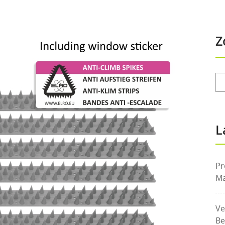
Z
L
Pr
Ma
Ve
Be