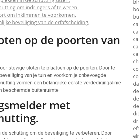
plekken in de schutting zitten.
bi
utting om indringers af te weren.
bo
ort om inklimmen te voorkomen.
bu
jke beveiliging van de erfafscheiding.
ca
ca
loten op de poorten van
ca
ca
ca
c
door stevige sloten te plaatsen op de poorten. Door te
c
 beveiliging van je tuin en voorkom je onbevoegde
co
chutting vormen een belangrijke eerste verdedigingslinie
d
 en beschermde buitenruimte.
de
de
ngsmelder met
de
di
hutting.
dr
ef
 de schutting om de beveiliging te verbeteren. Door
el