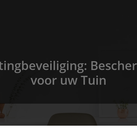
ingbeveiliging: Besche
voor uw Tuin