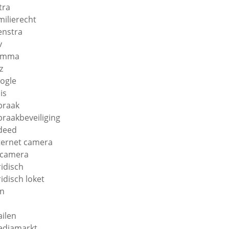
tra
milierecht
enstra
v
amma
z
ogle
is
braak
braakbeveiliging
deed
ternet camera
 camera
ridisch
ridisch loket
n
ilen
diamarkt