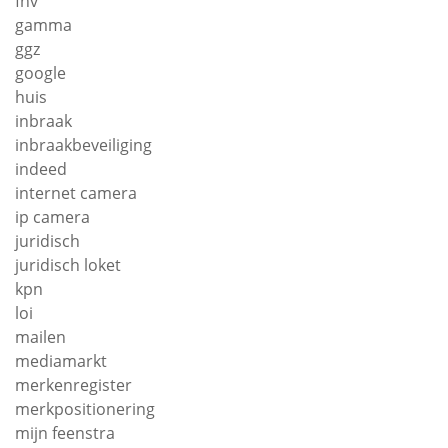
fnv
gamma
ggz
google
huis
inbraak
inbraakbeveiliging
indeed
internet camera
ip camera
juridisch
juridisch loket
kpn
loi
mailen
mediamarkt
merkenregister
merkpositionering
mijn feenstra