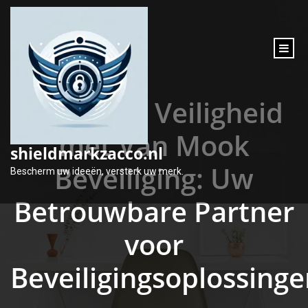
inhoud
gaan
Optimale Veiligheid
met Van Mook
shieldmarkzacco.nl
Beveiliging: Uw
Bescherm uw ideeën, versterk uw merk.
Betrouwbare Partner
voor
Beveiligingsoplossing