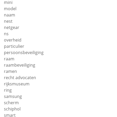
mini
model
naam
nest
netgear
ns
overheid
particulier
persoonsbeveiliging
raam
raambeveiliging
ramen
recht advocaten
rijksmuseum
ring
samsung
scherm
schiphol
smart