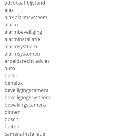
advocaat bijstand
ajax
ajax alarmsysteem
alarm
alarmbeveiliging
alarminstallatie
alarmsysteem
alarmsystemen
arbeidsrecht advies
auto
bellen
benelux
beveiligingscamera
beveiligingssysteem
bewakingscamera
binnen
bosch
buiten
camera installatie