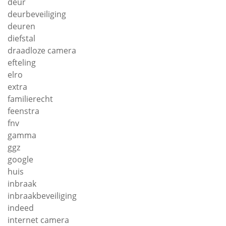
deur
deurbeveiliging
deuren
diefstal
draadloze camera
efteling
elro
extra
familierecht
feenstra
fnv
gamma
ggz
google
huis
inbraak
inbraakbeveiliging
indeed
internet camera