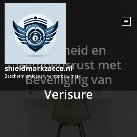
inhoud
gaan
Veiligheid en
Gemoedsrust met
shieldmarkzacco.nl
Beveiliging van
Bescherm uw ideeën, versterk uw merk.
Verisure