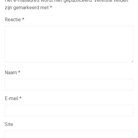
Het e-mailadres wordt niet gepubliceerd.
Vereiste velden
zijn gemarkeerd met
*
Reactie
*
Naam
*
E-mail
*
Site