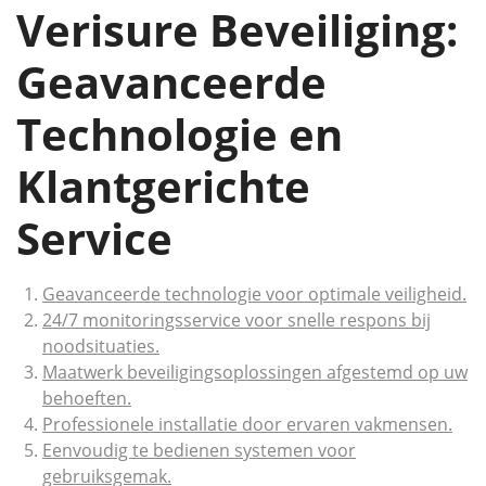
Verisure Beveiliging:
Geavanceerde
Technologie en
Klantgerichte
Service
Geavanceerde technologie voor optimale veiligheid.
24/7 monitoringsservice voor snelle respons bij
noodsituaties.
Maatwerk beveiligingsoplossingen afgestemd op uw
behoeften.
Professionele installatie door ervaren vakmensen.
Eenvoudig te bedienen systemen voor
gebruiksgemak.