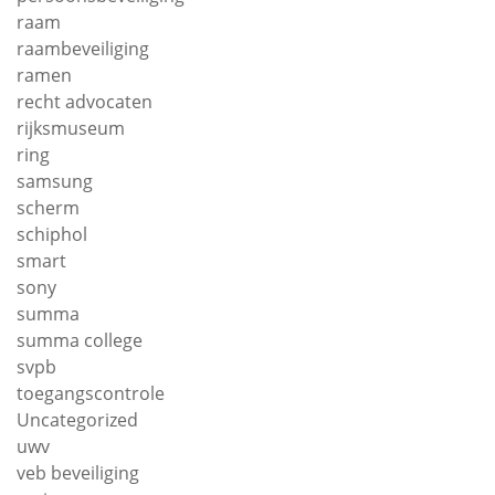
raam
raambeveiliging
ramen
recht advocaten
rijksmuseum
ring
samsung
scherm
schiphol
smart
sony
summa
summa college
svpb
toegangscontrole
Uncategorized
uwv
veb beveiliging