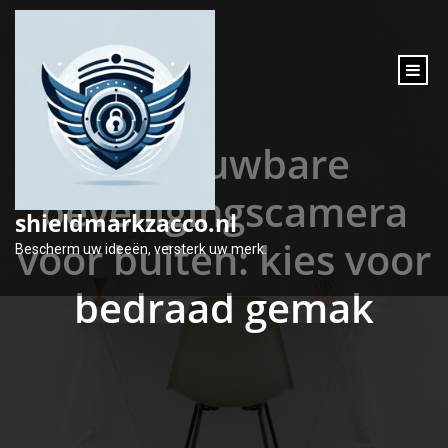
inhoud
gaan
Betrouwbare
beveiligingscamera
shieldmarkzacco.nl
voor buiten: kies voor
Bescherm uw ideeën, versterk uw merk.
bedraad gemak