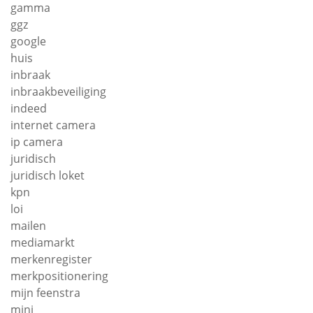
gamma
ggz
google
huis
inbraak
inbraakbeveiliging
indeed
internet camera
ip camera
juridisch
juridisch loket
kpn
loi
mailen
mediamarkt
merkenregister
merkpositionering
mijn feenstra
mini