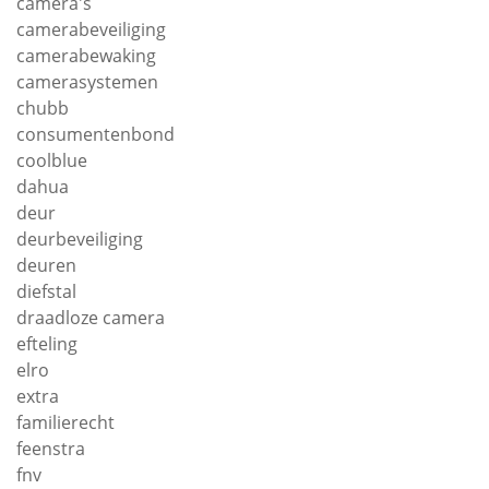
camera's
camerabeveiliging
camerabewaking
camerasystemen
chubb
consumentenbond
coolblue
dahua
deur
deurbeveiliging
deuren
diefstal
draadloze camera
efteling
elro
extra
familierecht
feenstra
fnv