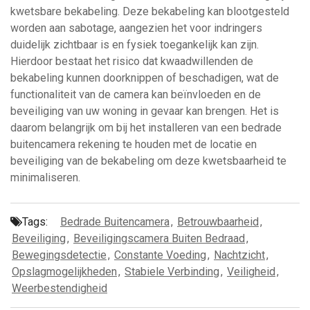
kwetsbare bekabeling. Deze bekabeling kan blootgesteld
worden aan sabotage, aangezien het voor indringers
duidelijk zichtbaar is en fysiek toegankelijk kan zijn.
Hierdoor bestaat het risico dat kwaadwillenden de
bekabeling kunnen doorknippen of beschadigen, wat de
functionaliteit van de camera kan beïnvloeden en de
beveiliging van uw woning in gevaar kan brengen. Het is
daarom belangrijk om bij het installeren van een bedrade
buitencamera rekening te houden met de locatie en
beveiliging van de bekabeling om deze kwetsbaarheid te
minimaliseren.
Tags:
Bedrade Buitencamera
,
Betrouwbaarheid
,
Beveiliging
,
Beveiligingscamera Buiten Bedraad
,
Bewegingsdetectie
,
Constante Voeding
,
Nachtzicht
,
Opslagmogelijkheden
,
Stabiele Verbinding
,
Veiligheid
,
Weerbestendigheid