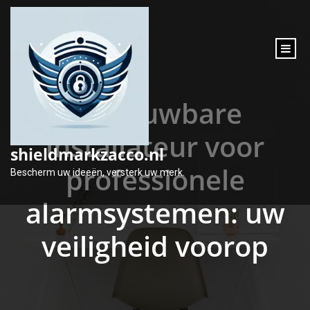
inhoud
gaan
Betrouwbare
installateur voor
shieldmarkzacco.nl
professionele
Bescherm uw ideeën, versterk uw merk.
alarmsystemen: uw
veiligheid voorop