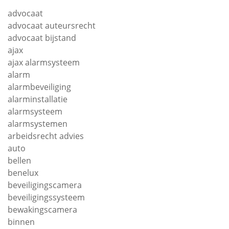
advocaat
advocaat auteursrecht
advocaat bijstand
ajax
ajax alarmsysteem
alarm
alarmbeveiliging
alarminstallatie
alarmsysteem
alarmsystemen
arbeidsrecht advies
auto
bellen
benelux
beveiligingscamera
beveiligingssysteem
bewakingscamera
binnen