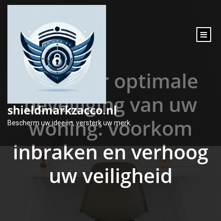
inhoud
gaan
Tips voor optimale
beveiliging van uw
shieldmarkzacco.nl
woning: voorkom
Bescherm uw ideeën, versterk uw merk.
inbraken en verhoog
uw veiligheid