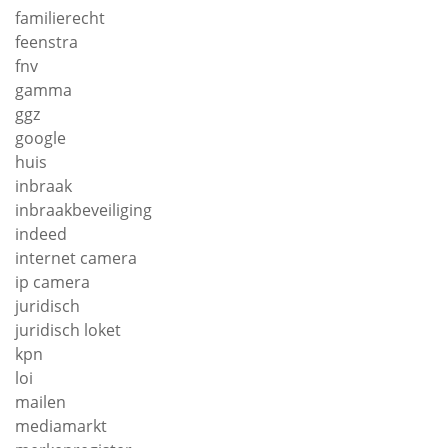
familierecht
feenstra
fnv
gamma
ggz
google
huis
inbraak
inbraakbeveiliging
indeed
internet camera
ip camera
juridisch
juridisch loket
kpn
loi
mailen
mediamarkt