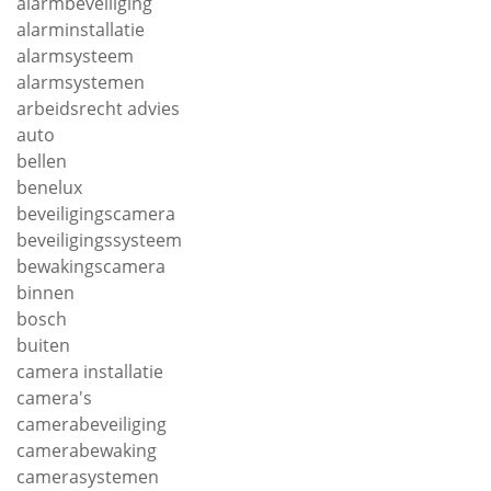
alarmbeveiliging
alarminstallatie
alarmsysteem
alarmsystemen
arbeidsrecht advies
auto
bellen
benelux
beveiligingscamera
beveiligingssysteem
bewakingscamera
binnen
bosch
buiten
camera installatie
camera's
camerabeveiliging
camerabewaking
camerasystemen