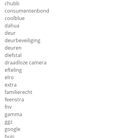
chubb
consumentenbond
coolblue
dahua
deur
deurbeveiliging
deuren
diefstal
draadloze camera
efteling
elro
extra
familierecht
feenstra
fnv
gamma
ggz
google
huis