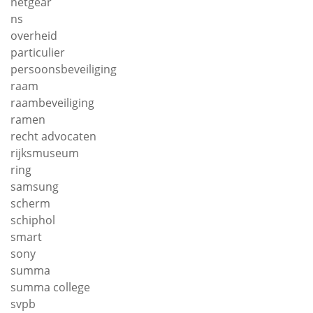
netgear
ns
overheid
particulier
persoonsbeveiliging
raam
raambeveiliging
ramen
recht advocaten
rijksmuseum
ring
samsung
scherm
schiphol
smart
sony
summa
summa college
svpb