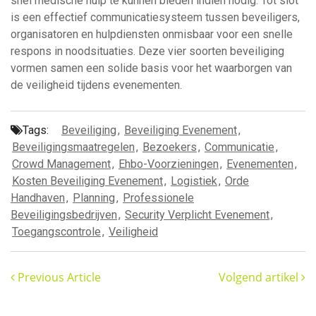
snel medische hulp te kunnen bieden indien nodig. Tot slot
is een effectief communicatiesysteem tussen beveiligers,
organisatoren en hulpdiensten onmisbaar voor een snelle
respons in noodsituaties. Deze vier soorten beveiliging
vormen samen een solide basis voor het waarborgen van
de veiligheid tijdens evenementen.
Tags:
Beveiliging
,
Beveiliging Evenement
,
Beveiligingsmaatregelen
,
Bezoekers
,
Communicatie
,
Crowd Management
,
Ehbo-Voorzieningen
,
Evenementen
,
Kosten Beveiliging Evenement
,
Logistiek
,
Orde
Handhaven
,
Planning
,
Professionele
Beveiligingsbedrijven
,
Security Verplicht Evenement
,
Toegangscontrole
,
Veiligheid
Previous Article
Volgend artikel