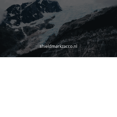
shieldmarkzacco.nl