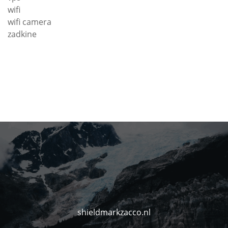
wifi
wifi camera
zadkine
shieldmarkzacco.nl