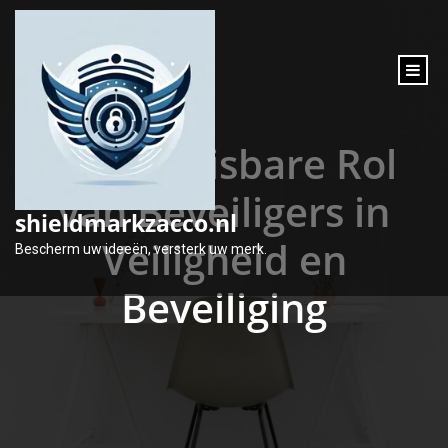
inhoud
gaan
De Onmisbare Rol
van Beveiligers in
shieldmarkzacco.nl
Veiligheid en
Bescherm uw ideeën, versterk uw merk.
Beveiliging