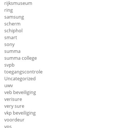
rijksmuseum
ring
samsung
scherm
schiphol
smart
sony
summa
summa college
svpb
toegangscontrole
Uncategorized
uwv
veb beveiliging
verisure
very sure
vkp beveiliging
voordeur
vps