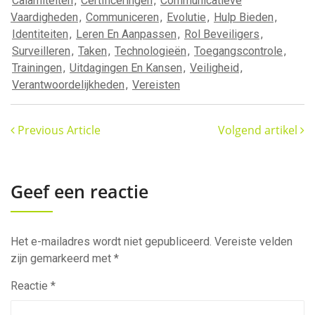
Calamiteiten
,
Certificeringen
,
Communicatieve
Vaardigheden
,
Communiceren
,
Evolutie
,
Hulp Bieden
,
Identiteiten
,
Leren En Aanpassen
,
Rol Beveiligers
,
Surveilleren
,
Taken
,
Technologieën
,
Toegangscontrole
,
Trainingen
,
Uitdagingen En Kansen
,
Veiligheid
,
Verantwoordelijkheden
,
Vereisten
Previous Article
Volgend artikel
Geef een reactie
Het e-mailadres wordt niet gepubliceerd.
Vereiste velden
zijn gemarkeerd met
*
Reactie
*