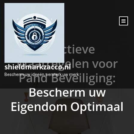
inhoud
gaan
Effectieve
Maatregelen voor
shieldmarkzacco.nl
Pand Beveiliging:
Bescherm uw ideeën, versterk uw merk.
Bescherm uw
Eigendom Optimaal