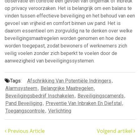
observatie en controle een gevoel van ongemak of inbreuk
op privacy veroorzaken. Het is belangrijk om een balans te
vinden tussen effectieve beveiliging en het behoud van een
gevoel van vrijheid en comfort binnen uw pand. Het is
daarom essentieel om zorgvuldig na te denken over welke
beveiligingsmaatregelen worden genomen en hoe deze
worden toegepast, zodat bewoners of werknemers zich
veilig voelen zonder zich beperkt te voelen door de
aanwezigheid van beveiligingssystemen.
Tags:
Afschrikking Van Potentiële Indringers
,
Alarmsysteem
,
Belangrijke Maatregelen
,
Beveiligingsbedrijf Inschakelen
,
Beveiligingscamera's
,
Pand Beveiliging
,
Preventie Van Inbraken En Diefstal
,
Toegangscontrole
,
Verlichting
Previous Article
Volgend artikel