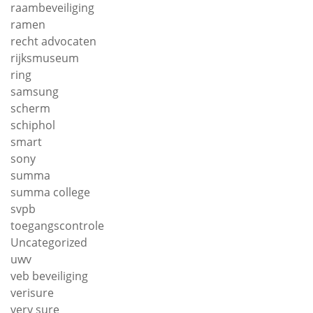
raambeveiliging
ramen
recht advocaten
rijksmuseum
ring
samsung
scherm
schiphol
smart
sony
summa
summa college
svpb
toegangscontrole
Uncategorized
uwv
veb beveiliging
verisure
very sure