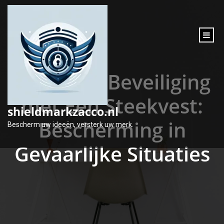
inhoud
gaan
Optimale Beveiliging
met Een Steekvest:
shieldmarkzacco.nl
Bescherming in
Bescherm uw ideeën, versterk uw merk.
Gevaarlijke Situaties