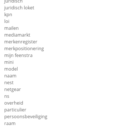
juridisch
juridisch loket
kpn
loi
mailen
mediamarkt
merkenregister
merkpositionering
mijn feenstra
mini
model
naam
nest
netgear
ns
overheid
particulier
persoonsbeveiliging
raam