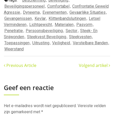
Tags:
Bescherming
,
Beveiliging
,
Beveiligingspersoneel
,
Comfortabel
,
Confrontatie Geweld
Agressie
,
Dyneema
,
Evenementen
,
Gevaarlijke Situaties
,
Gevangenissen
,
Kevlar
,
Klittenbandsluitingen
,
Letsel
Verminderen
,
Lichtgewicht
,
Materialen
,
Pasvorm
,
Penetratie
,
Persoonsbeveiliging
,
Sector
,
Steek- En
Snijwonden
,
Steekvest Beveiliging
,
Steekvesten
,
Toepassingen
,
Uitrusting
,
Veiligheid
,
Verstelbare Banden
,
Weerstand
Previous Article
Volgend artikel
Geef een reactie
Het e-mailadres wordt niet gepubliceerd.
Vereiste velden
zijn gemarkeerd met
*