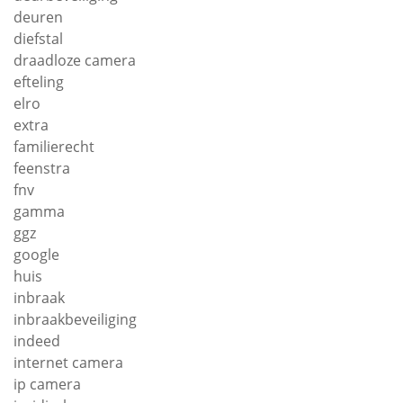
deuren
diefstal
draadloze camera
efteling
elro
extra
familierecht
feenstra
fnv
gamma
ggz
google
huis
inbraak
inbraakbeveiliging
indeed
internet camera
ip camera