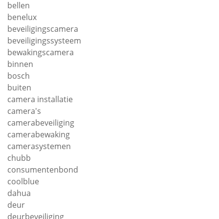
bellen
benelux
beveiligingscamera
beveiligingssysteem
bewakingscamera
binnen
bosch
buiten
camera installatie
camera's
camerabeveiliging
camerabewaking
camerasystemen
chubb
consumentenbond
coolblue
dahua
deur
deurbeveiliging